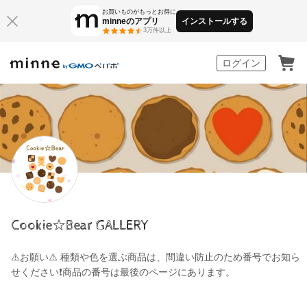
お買いものがもっとお得に
minneのアプリ
インストールする
3万件以上
minne by GMOペパボ
ログイン
Cookie☆Bear GALLERY
⚠️お願い⚠️ 種類や色を選ぶ商品は、間違い防止のため番号でお知ら
せください❗️商品の番号は最後のページにあります。