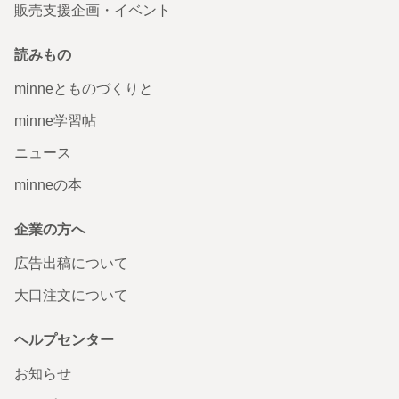
安心しました！また良かったらギャラリーの方を覗いてみてください。 機会が
販売支援企画・イベント
ありましたらどうぞまたよろしくお願いいたします😊
読みもの
あみぐるみ🩷ハートを抱えたアザラシちゃんキーホルダー
minneとものづくりと
あざらしちゃんを購入させていただきました(*^^*) 娘の一
目惚れでした。とても喜んでおります！ キーホルダーにな
minne学習帖
っているのでスマホやカバンにつけてみんなに見せて回っ
てます(*^^*) とても可愛いお品物ありがとうございまし
ニュース
た！
2026/07/12 19:29:47
saya
minneの本
レビューをいただきましてありがとうございます✨ 娘さんのお目にとまり光栄
です。気にいっていただけて良かったです。また良かったらギャラリーの方を
企業の方へ
覗いてみてください。 機会がありましたらどうぞまたよろしくお願いいたしま
す🙇‍♀️
広告出稿について
受注制作✨あみぐるみ🎍2025年干支巳のマスコット
大口注文について
連絡が遅くなりましたが、無事に届きました。巳年のお友
達へプレゼントしたところ大喜びでした。ありがとうござ
ヘルプセンター
いました。
2026/07/11 23:00:54
meimei1108
お知らせ
レビューをいただきましてありがとうございます✨ お友達の方に喜んでいただ