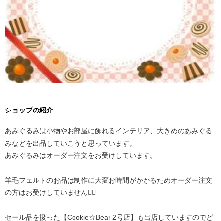
ショップの紹介
あみぐるみは小物やお部屋に飾れるインテリア、大きめのあみぐる
みなどを出品していこうと思っています。
あみぐるみはオーダー注文をお受けしています。
羊毛フェルトのお品は制作に大変お時間がかかるためオーダー注文
の方はお受けしていません🙇‍♀️
セール品を扱った【Cookie☆Bear 2号店】も出店していますのでど