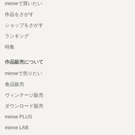
minneで買いたい
レビューをいただきましてありがとうございます✨ 毎回気持ちのいいお取引を
していただき感謝しています。 また機会がありましたらどうぞよろしくお願い
作品をさがす
いたします😊
ショップをさがす
❇️オーダー注文のお客様専用ページ❇️
ランキング
再度、友人から頼まれて追加オーダーにも関わらず快く対
特集
応して頂いて友人に渡すのが楽しみです😊
2026/07/15 22:01:00
star1212
作品販売について
レビューをいただきましてありがとうございます✨ お友達の方に喜んでいただ
けたら嬉しいです。 また機会がありましたらどうぞよろしくお願いいたします
minneで売りたい
😊
食品販売
受注制作✨あみぐるみ💖海のお友達✨卓上チンアナゴちゃん
&ニシキアナゴちゃん
ヴィンテージ販売
ダウンロード販売
本日作品受け取りました。めちゃくちゃ可愛いですね♡ チ
ンアナゴ欲しくて、色々探して出会いました!可愛い作品を
ありがとうございました(⁠☆⁠▽⁠☆⁠)
minne PLUS
2026/07/13 19:27:08
yummy1015
minne LAB
レビューをいただきましてありがとうございます✨ 商品が無事にお手元に届き