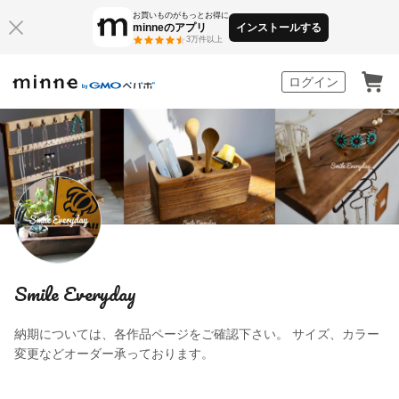
お買いものがもっとお得に
minneのアプリ
インストールする
3万件以上
minne by GMOペパボ
ログイン
Smile Everyday
納期については、各作品ページをご確認下さい。 サイズ、カラー
変更などオーダー承っております。