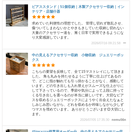
ピアススタンド｜51個収納｜木製アクセサリー収納｜イン
テリア・店舗什器
求めていた利便性の理想でした。 管理し切れず散乱させ、
傷ついてしまわないかとやきもきしていた収納し切れない
大量のアクセサリー達を、漸く日常で実用できるようにな
り大変感謝しています。
2026/07/16 09:21:58
ー
中の見えるアクセサリー収納 小物収納 ジュエリーボッ
クス
こちらの要望を反映して、全て15マストレイにして頂きま
した。 角も丸みを持たせるように丁寧に仕上げてあるの
で、どこに指が触れても引っ掛かることがなく、感動して
います。どの引き出しも入れ替えがスムーズな仕上がりに
して下さっているので、季節や気分によって上段に持って
くる引き出しを選べるのが本当に嬉しいです。大切なピア
スを収めるジュエリーボックスにようやく出会えたなぁと
しみじみ思いながら、どれを収めるか吟味しながら少しず
つマスを埋めています。 ありがとうございます😊大切にし
ます。
2026/07/05 17:35:30
nemu56n
45igcszza様専用オーダー分 中の見えるアクセサリー収