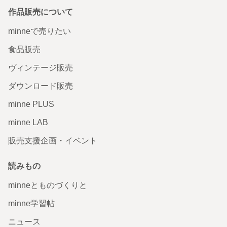
｜ 無垢材｜ 小物収納
作品販売について
届きました！ 木のぬくもりが良い感じです。 ありがとうご
minneで売りたい
ざいました。
2026/05/27 18:12:52
manurucat
食品販売
中の見えるアクセサリー収納 小物収納 ジュエリーボッ
ヴィンテージ販売
クス
ダウンロード販売
待ち焦がれていたジュエリーボックスが届きました！とて
も素敵な色＆サイズでニコニコです❁⃘*.ﾟ 幼い娘たちも興味
minne PLUS
津々で開けたり閉めたり… 大切に使わせて頂きます(*ˊᵕˋ*)
2026/05/19 11:39:13
菜のはにー。
minne LAB
sproutt様専用オーダー分 中の見えるアクセサリー収納
販売支援企画・イベント
小物収納 ジュエリーボックス
読みもの
minneとものづくりと
minne学習帖
ニュース