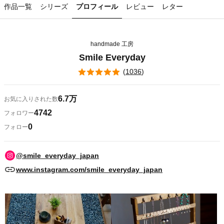
作品一覧
シリーズ
プロフィール
レビュー
レター
handmade 工房
Smile Everyday
(
1036
)
6.7万
お気に入りされた数
4742
フォロワー
0
フォロー
@smile_everyday_japan
www.instagram.com/smile_everyday_japan