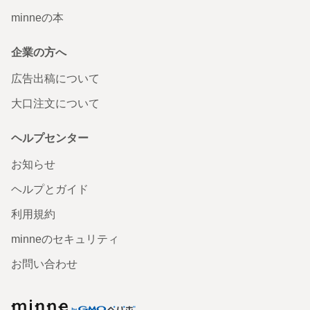
minneの本
企業の方へ
広告出稿について
大口注文について
ヘルプセンター
無事お受け取りいたしました 木のいい香りがして、引き出
しの開け締めもスムーズで本当に素敵なアイテムです😍 大
お知らせ
事に使っていきたいです 良いお品物をありがとうございま
した✨️
ヘルプとガイド
2026/05/19 00:31:09
sproutt
利用規約
木製 小物収納 文房具収納 引出し収納
minneのセキュリティ
とても可愛い品が届きました！ とても嬉しいです！ またリ
ピート買いしたいです！
お問い合わせ
2026/04/30 06:58:22
maimaizai
2個セット｜木製 カトラリーケース｜カトラリー収納｜木
minne