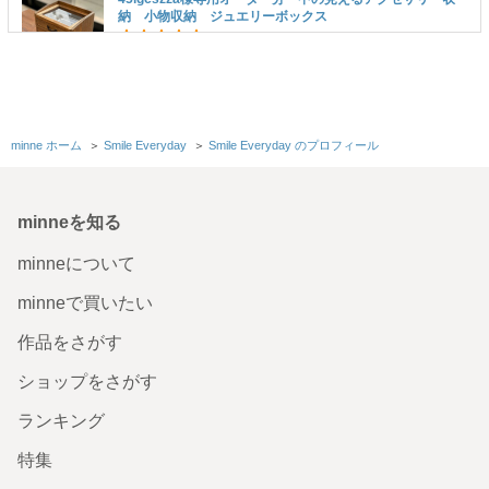
納 小物収納 ジュエリーボックス
ナチュラル系なインテリアに合う素敵なジュエリーケース
です。 引き出しは引っ掛かりなくスムーズに出し入れでき
ます。アクセサリー類がすっきり整理できました。
2026/07/01 19:02:01
45igcszza
minne ホーム
＞
Smile Everyday
＞
Smile Everyday のプロフィール
中の見えるアクセサリー収納 小物収納 ジュエリーボッ
クス
minneを知る
無事に届きました。 想像通りの素敵なボックスで、アクセ
サリーを収納するのが楽しみになりました。 ありがとうご
ざいました。
minneについて
2026/07/01 10:31:16
a07s04
minneで買いたい
中の見えるアクセサリー収納 小物収納 ジュエリーボッ
クス
作品をさがす
ショップをさがす
無事に受け取りました。リクエスト通りトレイ変更頂けた
ので、持っているアクセサリーがきれいに納まり、すごく
ときめきました！ ありがとうございました😊
ランキング
2026/06/18 17:39:16
hanataromama
特集
アクセサリー収納｜木製 ｜引き出し ｜ジュエリーボックス