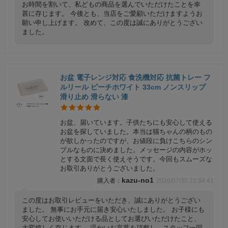
お時間を割いて、私どもの商品を選んでいただけたことを幸
甚に存じます。 今後とも、当店をご愛顧いただけますようお
願い申し上げます。 改めて、この度は誠にありがとうござい
ました。
お盆 電子レンジ対応 食洗機対応 抗菌トレー フ
ルリール ピーチホワイト 33cm ノンスリップ
滑り止め 滑らない 漆
お盆、届いています。子供たちにも安心して使える
お盆を探していました。本当は猫ちゃんの柄のもの
が欲しかったのですが、お値段に負けこちらのシン
プルなものに決めました。メッセージの内容がホッ
とする文面で長く使えそうです。今回もスムーズな
お取引ありがとうございました。
kazu-no1
2026/07/30 22:34:41
この度はお取引レビューをいただき、誠にありがとうござい
ました。 無事にお手元に届き安心いたしました。 お子様にも
安心してお使いいただける品としてお選びいただけたこと、
大変嬉しく存じます。 温かいお言葉を頂戴し、スタッフ一同