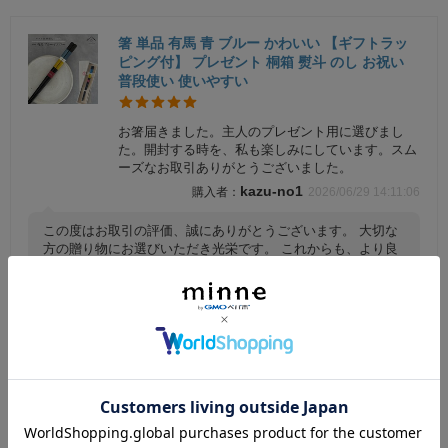
箸 単品 有馬 青 ブルー かわいい 【ギフトラッ
ピング付】 プレゼント 桐箱 熨斗 のし お祝い
普段使い 使いやすい
お箸届きました。主人のプレゼント用に選びまし
た。開封する時を、私も楽しみにしています。スム
ーズなお取引ありがとうございました。
kazu-no1
2026/06/29 14:11:06
この度はお取引の評価、誠にありがとうございます。 大切な
方の贈り物にお選びいただき光栄です。 これからも、より良
いサービスを提供できるよう努めてまいりますので、今後と
も当店をご愛顧いただけますようお願い申し上げます。 改め
て、この度は誠にありがとうございました。
【選べる全4色】 クリアガラス フラワーベース
花瓶 小 父の日 母の日 敬老の日 ギフト プレゼ
ント 記念品 誕生日