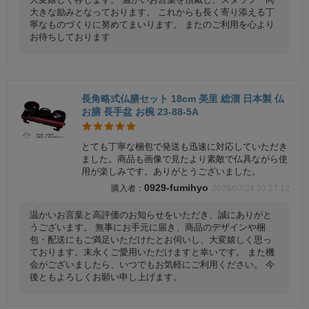
大きな励みとなっております。 これからも長く寄り添える丁
寧なものづくりに努めてまいります。 またのご利用を心より
お待ちしております
長角略式仏膳セット 18cm 美里 総溜 日本製 仏
お膳 長手盆 お椀 23-88-5A
とても丁寧な梱包で発送も迅速に対応していただき
ました。商品も画像で見たより素敵で仏具ながら使
用が楽しみです。ありがとうございました。
0929-fumihyo
2026/07/24 20:27:12
温かいお言葉と高評価のお知らせをいただき、誠にありがと
うございます。 無事にお手元に届き、商品のデザインや梱
包・配送にもご満足いただけたとお伺いし、大変嬉しく思っ
ております。末永くご愛用いただけますと幸いです。 また機
会がございましたら、いつでもお気軽にご利用ください。 今
後ともよろしくお願い申し上げます。