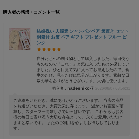
購入者の感想・コメント一覧
結婚祝い 夫婦箸 シャンパンペア 箸置き セット
桐箱付 お箸 ペア ギフト プレゼント ブルー ピ
ンク
自分たちへの贈り物として購入しました。毎日使う
ものなので「これ！」と気に入ったものを探してい
ました。ひと目見て気に入ってお迎えしたので、食
事のたび、見るたびに気分が上がります。素敵な日
常の華をありがとうございます。大切に使います。
nadeshiko-7
2026/08/07 08:56:31
ご連絡をいただき、誠にありがとうございます。 当店の商品
をお選びいただき、大変光栄に存じます。 温かいお言葉を頂
戴し、スタッフ一同嬉しさでいっぱいです。 これからもお客
様の毎日に寄り添う大切な存在として、永くご愛用いただけ
ますと幸いです。 またのご利用を心よりお待ちしておりま
す。