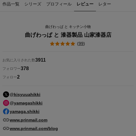
作品一覧
シリーズ
プロフィール
レビュー
レター
曲げわっぱ と キッチン小物
曲げわっぱ と 漆器製品 山家漆器店
(
99
)
3911
お気に入りされた数
378
フォロワー
2
フォロー
@kisyuuahikki
@yamagashikki
yamaga.shikki
www.prinmail.com
www.prinmail.com/blog