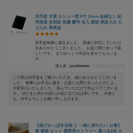
切手盆 木質 カシュー塗 8寸 24cm 金縁なし 紀
州漆器 名刺盆 祝儀 慶弔 名入 家紋 家紋入れ ロ
ゴ入れ 香典盆
切手盆無事に届きました。 迅速に対応していただ
きありがとうございました。 お盆に間に合って嬉
しいです。 またゆっくり作品を見せてもらいま
す。
yuukiamo
2026/08/05 20:22:48
この度は切手盆をご購入いただき、誠にありがとうございま
した。 無事にお手元に届き、お盆にも間に合ったとのこと、
大変安心いたしました。 喜んでいただけて何よりでございま
す。 ぜひまた何かの折にお役に立てれば幸いです。 今後と
も、何卒よろしくお願い申し上げます。
【曲げわっぱ弁当箱 と 一緒に持ちたい お箸】
箸 箸箱 セット 携帯用カトラリー 選べる2色 カ