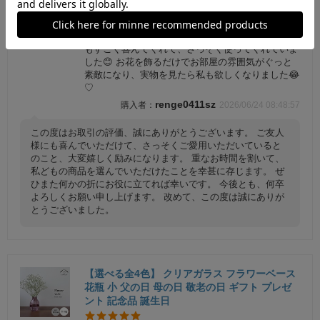
✨友達へのプレゼントに購入しました✨ グレーの色
味がとても可愛くて、おしゃれな花瓶です🌷 友達
もすごく喜んでくれて、さっそく使ってくれていま
した😊 お花を飾るだけでお部屋の雰囲気がぐっと
素敵になり、実物を見たら私も欲しくなりました😂
♡
renge0411sz
2026/06/24 08:48:57
この度はお取引の評価、誠にありがとうございます。 ご友人
様にも喜んでいただけて、さっそくご愛用いただいていると
のこと、大変嬉しく励みになります。 重なお時間を割いて、
私どもの商品を選んでいただけたことを幸甚に存じます。 ぜ
ひまた何かの折にお役に立てれば幸いです。 今後とも、何卒
よろしくお願い申し上げます。 改めて、この度は誠にありが
とうございました。
【選べる全4色】 クリアガラス フラワーベース
花瓶 小 父の日 母の日 敬老の日 ギフト プレゼ
ント 記念品 誕生日