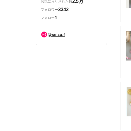
2.5万
お気に入りされた数
3342
フォロワー
1
フォロー
@seizu.f