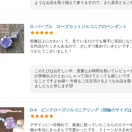
ようなお品を取り揃えて参りますので、また是非ともご来
O- パープル ローズカットジルコニアのペンダント
想像以上にかわいくて、見ているだけでも勝手に笑顔にな
る作品がたくさんあるので、少しずつ集めていきたいです
りがとうございました！
このたびはお忙しい中、貴重なお時間を割いてレビュー
が実物以上だとおっしゃって頂けてとっても嬉しいです
なことですよね😆✨ 今後もご注文頂けるようなお品を
ましたらと存じます🐱
D-6 ピンクローズジルコニアリング（指輪のサイズ
デザインに一目惚れで、最後に残っていたこちらのカラー
物が本当にきらきらで可愛かったです。ストーンが大きめ