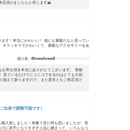
店頂けましたらと存じます🌊
ります！本当にかわいい！ 他にも素敵だなと思ってい
。 キラッキラでかわいくて、素敵なアクセサリーをあ
8fuwafuwa8
2026/07/19 19:20:19
をお寄せ頂き本当にありがとうございます。 実物
！ 見ているだけでニコニコできるのはとても大切
取り揃えて参りますので、また是非ともご来店頂け
はご自身で調整可能です）
を購入致しました！画像で見た時も思いましたが、実
なのに派手になりすぎず上品に纏まって、いろんなコ