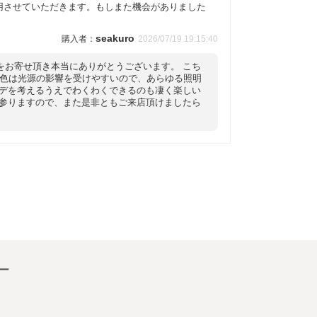
用させていただきます。もしまた機会がありました
seakuro
2026/07/19 19:15:40
をお寄せ頂き本当にありがとうございます。 こち
ク色は光源の影響を受けやすいので、あらゆる照明
ーデを考えるうえでわくわくできるのも凄く楽しい
て参りますので、また是非ともご来店頂けましたら
ー