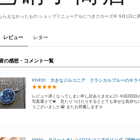
らえなかったもの ショップリニューアルにつきクローズ中 9月1日に
レビュー
レター
者の感想・コメント一覧
ｷﾗｯｷﾗ!! 大きなジルコニア クラシカルブルーのキ
レビュー遅くなってしまい申し訳ありません🙇‍♀️ 今回2回
写真通りで💓 見たりつけたりするととても幸せな気持ち
うございました😭 またお邪魔します☺️
ｷﾗｷﾗ!! クリームオレンジジルコニアのリング（指