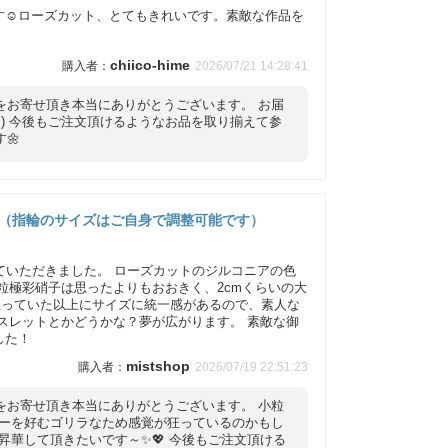
☺️ローズカット、とてもきれいです。素敵な作品を
chiico-hime
2026/07/21 14:28:41
をお寄せ頂き本当にありがとうございます。 お届
🌼
ング（指輪のサイズはご自身で調整可能です）
ていただきました。 ローズカットのジルコニアの色
粒極彩硝子は思ったよりもおおきく、2cmくらいの大
 思っていた以上にサイズに統一感があるので、素人な
スレットとかどうかな？夢が広がります。 素敵な御
した！
mistshop
2026/07/19 22:51:23
をお寄せ頂き本当にありがとうございます。 小粒
リーを好むゴリラなため感覚が狂っているのかもし
昇華して頂きたいです～✨💖 今後もご注文頂ける