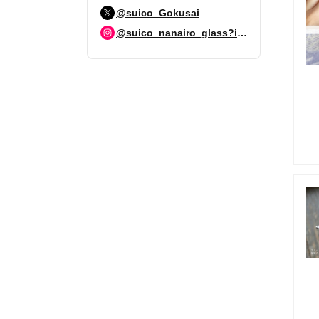
@suico_Gokusai
@suico_nanairo_glass?igshid=ZDdkNTZiNTM=