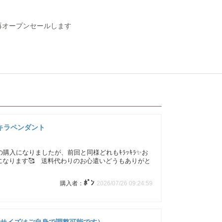
再オープンセールします
ラキラペンダント
目の購入になりましたが、前回と同様どれもｷﾗｯｷﾗ✨お
になります🥰 送料代わりのお心遣いどうもありがと
ﾎﾟﾝ
2026/07/26 09:24:59
輪のサイズはご自身で調整可能です）