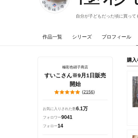
自分が子どもだった頃に買っても
作品一覧
シリーズ
プロフィール
購入
極彩色硝子商店
すいこさん※9月1日販売
開始
(
2156
)
6.1万
お気に入りされた数
9041
フォロワー
14
フォロー