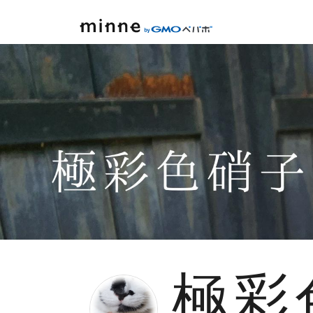
minne by GMOペパボ
極彩