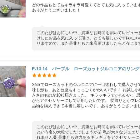
どの作品もとてもキラキラ可愛くてとても気に入っています
ありがとうございました！
このたびはお忙しい中、貴重なお時間を割いてレビュー
けしたお品を気に入って頂け、とても嬉しいです(๑>؂<๑) 今後もご注文頂けるようなお品を取り揃えて参
りますので、また是非ともご来店頂けましたらと存じます
E-13.14 パープル ローズカットジルコニアのリ
SNSでローズカットのジルコニアに一目惚れして購入させ
味も形も、あと台座もすっっごくかわいいです！ お試し小
きさのものが10粒届きました。 キラッキラでかわいい！
がらアクセサリーにして活用したいです。 髪飾りとかブレ
品物を購入できて本当に嬉しいです、ありがとうございま
このたびはお忙しい中、貴重なお時間を割いてレビュー
という名の大粒でしたでしょうか🤣 私が大きなジュエ
れません🦍 是非とも迫力あるキラキラをアクセサリーに