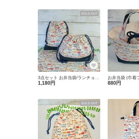
SOLD OUT
3点セット お弁当袋/ランチョンマット/コップ袋 裏地なし 【くるま生成り色×ネイビー】車 巾着袋 セット 入園入学準備 幼稚園 保育園 男の子 送料無料
1,180円
880円
SOLD OUT