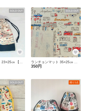
SOLD OUT
SOLD OUT
給食袋 裏地なし 23×25㎝ 【くるま生成り色×ネイビー】 車 巾着袋 コップ袋 入園入学準備 男の子
ランチョンマット 35×25㎝ 裏地なし [くるま生成り色×ネイビー] 車 幼稚園 保育園 入園準備 男の子
350円
SOLD OUT
残り1点