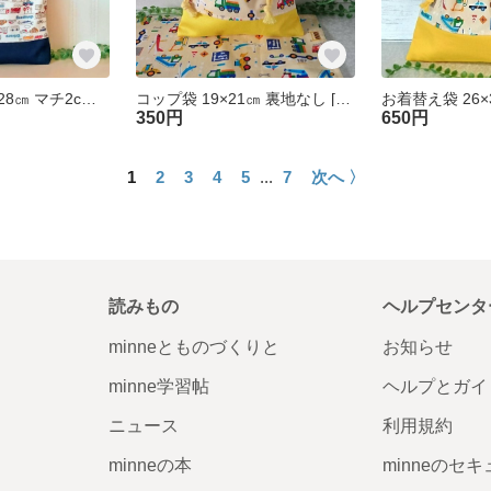
上ぐつ入れ 22×28㎝ マチ2cm 裏地付き [くるま生成り色×ネイビー] 上履き入れ 上靴袋 巾着袋 入園入学準備 男の子
コップ袋 19×21㎝ 裏地なし [くるまイエロー] 車 コップ入れ 巾着袋 入園準備 幼稚園 保育園 男の子
350円
650円
1
2
3
4
5
...
7
次へ 〉
読みもの
ヘルプセンタ
minneとものづくりと
お知らせ
minne学習帖
ヘルプとガイ
ニュース
利用規約
minneの本
minneのセ