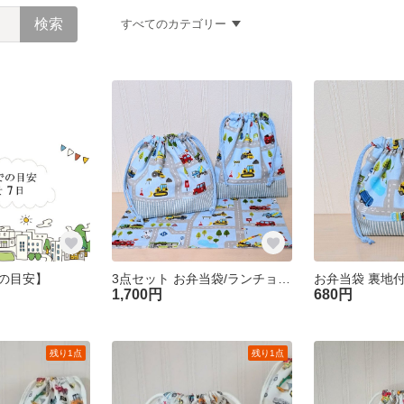
すべてのカテゴリー
の目安】
3点セット お弁当袋/ランチョンマット/コップ袋 裏地なし【はたらく車とみずいろの街】巾着袋 セット 入園準備 幼稚園 保育園 男の子 送料無料
1,700円
680円
残り1点
残り1点