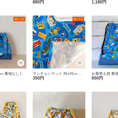
880円
1,180円
残り1点
残り1点
コップ袋 19×21㎝ 裏地なし [くるま青] 車 コップ入れ 巾着袋 入園準備 幼稚園 保育園 男の子
ランチョンマット 35×25㎝ 裏地なし【くるま青】幼稚園 保育園 入園
350円
650円