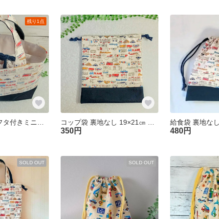
残り1点
お弁当袋 (巾着フタ付きミニトート) 裏地付 26×16マチ8㎝ 【くるま生成り色×ネイビー】車 トートバッグ 持ち手付き 入園入学 男の子
コップ袋 裏地なし 19×21㎝ 【くるま生成り色×ネイビー】車 コップ入れ 入園入学準備 男の子
350円
480円
SOLD OUT
SOLD OUT