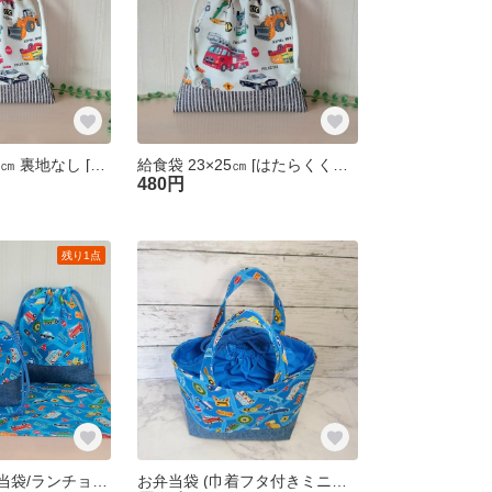
コップ袋 19×21㎝ 裏地なし [はたらく車/*アイボリー] 車 コップ入れ 巾着袋 入園準備 幼稚園 保育園 男の子
給食袋 23×25㎝ [はたらくくるまアイボリー] 裏地なし 幼稚園 保育園 入園準備
480円
残り1点
3点セット お弁当袋/ランチョンマット/コップ袋 裏地なし【くるま青×デニム柄】巾着袋 セット 入園準備 幼稚園 保育園 男の子 送料無料
お弁当袋 (巾着フタ付きミニトート) 裏地付き 26×16マチ8㎝ [くるま青] 車 車柄