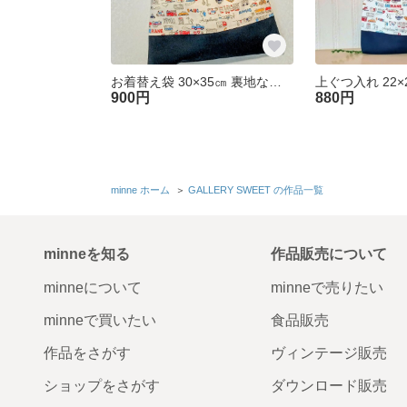
お着替え袋 30×35㎝ 裏地なし [くるま生成り色×ネイビー] 体操服入れ お着替え入れ 巾着袋 入園入学準備 男の子
900円
880円
minne ホーム
＞
GALLERY SWEET の作品一覧
minneを知る
作品販売について
minneについて
minneで売りたい
minneで買いたい
食品販売
作品をさがす
ヴィンテージ販売
ショップをさがす
ダウンロード販売