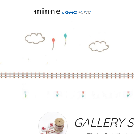
minne by GMOペパボ
GALLERY 