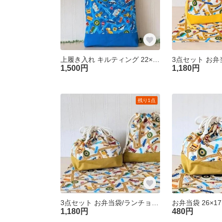
上履き入れ キルティング 22×29㎝ﾏﾁ2㎝ [くるま青キルティング] 裏地付き上ぐつ袋 上履き入れ シューズ袋
1,500円
1,180円
残り1点
3点セット お弁当袋/ランチョンマット/コップ袋 裏地なし 19×21㎝ 【くるま/モカ×ダークマスタード】 車 コップ入れ 巾着袋 入園準備 幼稚園 保育園 男の子 セット
1,180円
480円