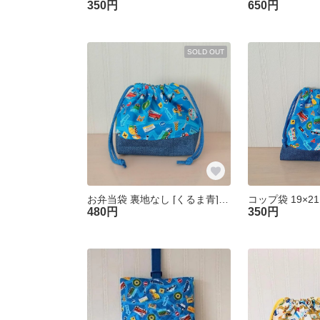
350円
650円
SOLD OUT
お弁当袋 裏地なし [くるま青] 26×17㎝マチ10㎝
480円
350円