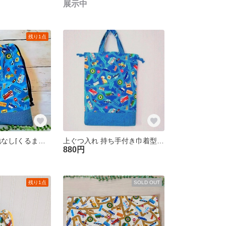
展示中
残り1点
お着替え袋 裏地なし[くるま青] 26×30㎝ お着替え入れ 体操服入れ 巾着袋 入園準備 幼稚園 保育園 男の子
上ぐつ入れ 持ち手付き巾着型 22×28㎝ﾏﾁ2㎝ 裏地つき[くるま青] 上ぐつ袋 上履き入れ
880円
残り1点
SOLD OUT