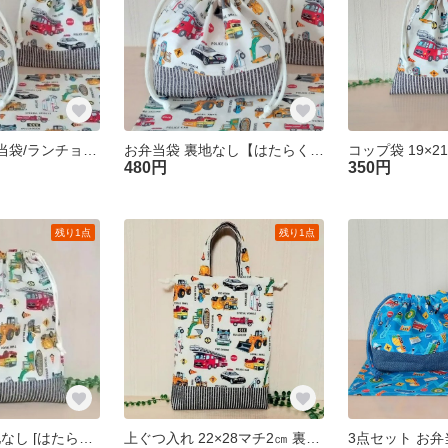
3点セット お弁当袋/ランチョンマット/コップ袋 裏地なし【はたらく車/アイボリー】巾着袋 セット 入園準備 幼稚園 保育園 男の子 送料無料
お弁当袋 裏地なし【はたらく車/アイボリー】26×17㎝マチ10㎝ 巾着袋 入園準備 幼稚園 保育園 男の子
480円
350円
残り1点
残り1点
お着替え袋 裏地なし [はたらく車/アイボリー] 26×30㎝ 車 体操服入れ 巾着袋 入園準備 幼稚園 保育園 男の子
上ぐつ入れ 22×28マチ2㎝ 裏地付き [はたらく車/アイボリー] 車 上履き入れ 巾着袋 入園準備 幼稚園 保育園 男の子