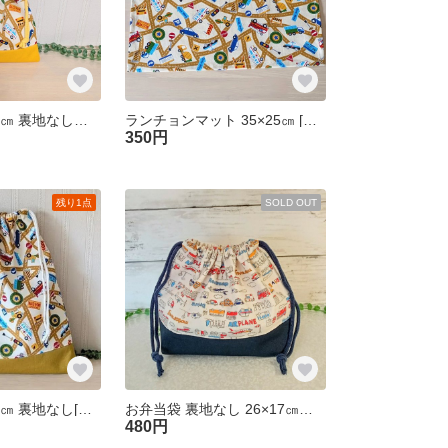
コップ袋 19×21㎝ 裏地なし【くるま/モカ×イエロー】 車 コップ入れ 巾着袋 入園準備 幼稚園 保育園 男の子
ランチョンマット 35×25㎝ [くるま×ダークマスタード] 裏地なし 幼稚園 保育園 入園準備
350円
残り1点
SOLD OUT
体操服袋 30×34㎝ 裏地なし[くるま柄/ベージュ] お着替え入れ 体操服入れ 巾着袋 入園準備 幼稚園 保育園 小学生 男の子
お弁当袋 裏地なし 26×17㎝マチ10㎝ [くるま生成り色×ネイビー] くるま 車 弁当袋 入園入学 男の子
480円