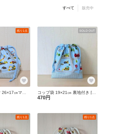
すべて
販売中
残り1点
SOLD OUT
お弁当袋 裏地付 26×17㎝マチ10㎝【はたらく車とみずいろの街】巾着袋 車 お弁当入れ みずいろ 幼稚園 小学生 男の子
コップ袋 19×21㎝ 裏地付き [はたらく車とみずいろの街] 車 コップ入れ 巾着袋 入園準備 幼稚園 保育園 男の子
470円
残り1点
残り1点