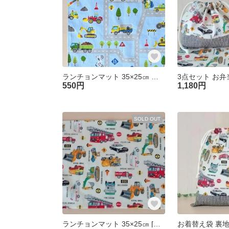
ランチョンマット 35×25㎝ 裏地付 [はたらく車とみずいろの街] 男の子 幼稚園 保育園
550円
1,180円
SOLD OUT
ランチョンマット 35×25㎝ [はたらく車/*アイボリー] 裏地なし 幼稚園 保育園 入園準備