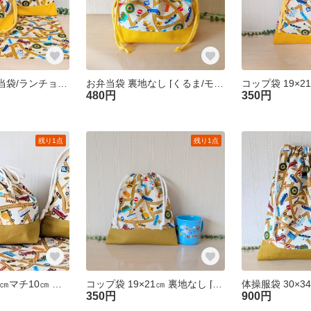
3点セット お弁当袋/ランチョンマット/コップ袋 裏地なし【くるま/モカ×イエロー】巾着袋 セット 入園準備 幼稚園 保育園 男の子 送料無料
お弁当袋 裏地なし [くるま/モカ×イエロー] 26×17㎝マチ10㎝車 巾着袋 入園準備 幼稚園 保育園 男の子
480円
350円
残り1点
残り1点
お弁当袋 26×17㎝マチ10㎝ 裏地なし [くるま/クリーム×ダークマスタード] 車 巾着袋 入園準備 幼稚園 保育園 男の子
コップ袋 19×21㎝ 裏地なし [くるま×ダークマスタード] 車 コップ入れ 巾着袋 入園準備 幼稚園 保育園 男の子
350円
900円