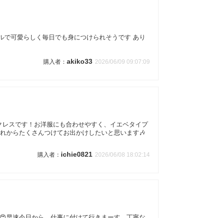
ルで可愛らしく毎日でも身につけられそうです あり
akiko33
2026/06/09 09:07:09
クレスです！お洋服にも合わせやすく、イエベタイプ
 これからたくさんつけてお出かけしたいと思います🎶
ichie0821
2026/06/08 18:02:14
愛😍早速今日から…仕事に付けて行きまーす。丁寧な