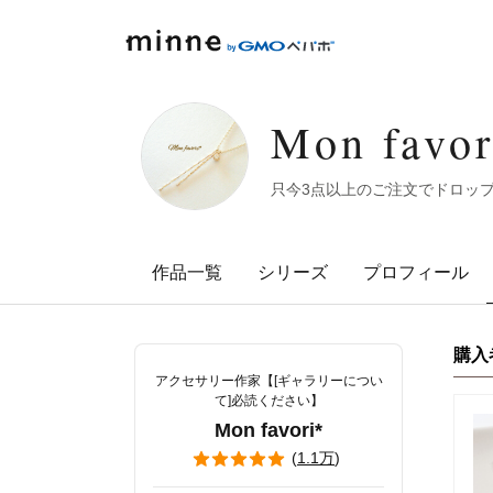
minne by GMOペパボ
Mon favo
只今3点以上のご注文でドロッ
作品一覧
シリーズ
プロフィール
購入
アクセサリー作家【[ギャラリーについ
て]必読ください】
Mon favori*
(
1.1万
)