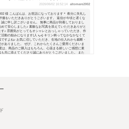
2026/06/02 16:52:14
altomare2002
are2002 様 こんばんは、お世話になっております＊ 夜分に失礼し
ご評価をいただきありがとうございます。 返信が今頃と遅くな
、誠に申し訳ございません。 無事に商品が到着しておりまし
改めて安心しました♪ 素敵なお写真を添えていただきありがと
ます♪ 雰囲気がとってもオシャレとおっしゃっていただき、作
動の励みになります(⁠人⁠ ⁠•͈⁠ᴗ⁠•͈⁠) キリン柄ってなかなかなくて
載ですよね♪ お気に召していただき、生地の仕入れから裁断・
斐がありました。 ぜび、これからたくさんご愛用くださいま
の度は、商品のご購入はもちろん、心温まる嬉しいご感想に素
真も共に添えてくださり誠にありがとうございました。 また
りましたら、どうぞよろしくお願い致します。 ToMaTo( Sat
)
深海魚のやや大きめキャラメルペンケース(紺) 深海
魚柄 ネイビー 魚 ペンポーチ 深海魚 ペンケース スト
ライプ グッズ 筆入れ
ー
海洋生物好きな息子が中学生になったので、新しい
ペンケースをプレゼントしました。届いたら早速、
これは○○だね！などと興味深く見ていました。長く
ド
使ってくれると思います。ありがとうございまし
た！
2026/04/13 17:12:59
hemp0315