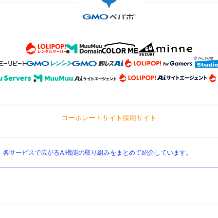
せでござい
裁断・縫
めいただ
用くださ
いご感想
ありましたら
)
コーポレートサイト
採用サイト
。各サービスで広がるAI機能の取り組みをまとめて紹介しています。
＊えいぷ
夜分に失
商品が到
をありが
おっしゃ
(⁠ ⁠ꈍ
から裁断
たともお