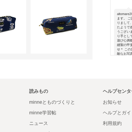
altom
ます。 
りまして
たようで
うござい
り手として活
遊び心満
縫製の甲
せ＊ こ
敵なお写
のご縁があ
urn's Owl 
読みもの
ヘルプセンタ
minneとものづくりと
お知らせ
minne学習帖
ヘルプとガイ
ニュース
利用規約