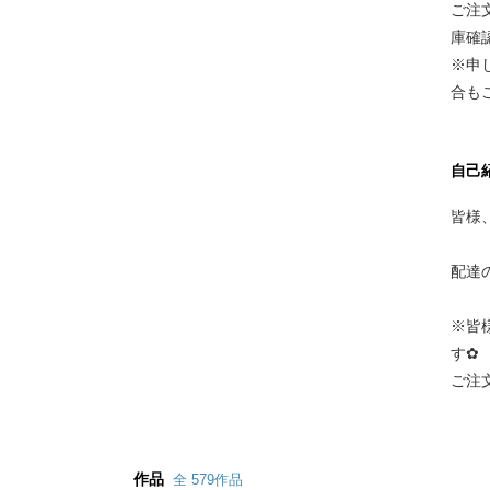
ご注
庫確
※申
合も
自己
皆様、
配達
※皆
す✿
ご注
作品
全 579作品