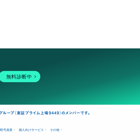
ください＊ この度は、商品のご購入はもちろんのこと、心温
いご感想やメッセージの数々をくださいまして誠にありがとう
した。 またのご縁がありましたら、どうぞよろしくお願い致
aTo( Saturn's Owl )
カエル柄の大きめキャラメルポーチ かえる カエル か
える柄 グッズ 両生類 化粧ポーチ メイクポーチ
日本のカエルが良い位置にいて、素敵でした。丁寧
につくられています。ありがとうございます。🌺🐸
2025/12/22 17:37:33
ponyann
nn 様 おはようございます、お世話になっております＊ 早朝に失
。 ご評価をいただきありがとうございます。 返信が今頃と遅
無料診断中
して、誠に申し訳ございません。 無事に商品が到着しており
うで改めて安心しました♪ 実際の商品へのご感想もありがとう
す！ 丁寧とおっしゃっていただき、作り手として幸せでござ
 ⁠ꈍ⁠ᴗ⁠ꈍ⁠) 絵柄のカエルもお気に召していただき、生地の仕入れから
製の甲斐がありました。 ぜび、これからたくさんご愛用くだ
＊ この度は、商品のご購入はもちろん、心温まる嬉しいご感
セージをくださり誠にありがとうございました。 またのご縁
ら、どうぞよろしくお願い致します。 ToMaTo( Saturn's O
暗号資産
個人向けサービス
その他
市松模様のやや大きめキャラメルペンケース 市松柄
モノクロ 柄 グッズ 筆箱 ペンポーチ 筆入れ