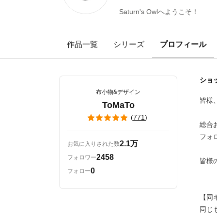
Saturn's Owlへようこそ！
作品一覧
シリーズ
プロフィール
ショ
布小物&デザイン
皆様、
ToMaTo
(
771
)
総合お
フォロ
2.1万
お気に入りされた数
2458
フォロワー
皆様
0
フォロー
【同
同じ