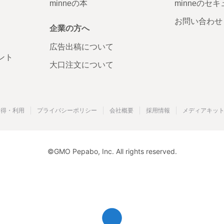
hemp0
minneの本
minneのセ
す。 ご
て、誠に
お問い合わせ
で改めて
企業の方へ
す！ 今
味を持って
広告出稿について
ていただ
び、これ
ント
はもちろ
大口注文について
した。 
oMaTo( Sa
取得・利用
プライバシーポリシー
会社概要
採用情報
メディアキッ
©GMO Pepabo, Inc. All rights reserved.
imym.
ご評価を
まして、
ようで改
ます！ 