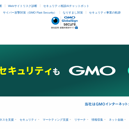
んご愛用
まる嬉し
断
Webサイトリスク診断
セキュリティ相談AIチャットボット
ございま
サイバー攻撃対策（GMO Flatt Security）
なりすまし対策
セキュリティ事業の軌跡
します。 ToM
ponya
礼します
くなりま
ましたよ
ございま
います(⁠
裁断・縫
さいませ
想やメッ
がありました
wl )
ネスを支援
セキュリティ
マーケティング支援
リサーチ
情報収集
ネット金融