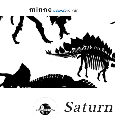
minne by GMOペパボ
Saturn