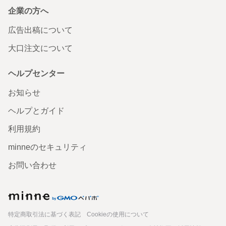
起毛コットン スヌード 水色 二重巻
企業の方へ
発送が思いのほか早かったので、お正月の初詣でつけよう
広告出稿について
と思います！チクチク苦手なので、良きです。ありがとう
ございました！
大口注文について
2025/12/30 12:37:13
makimt519
有難うございました。気に入っていただけて嬉しいです。よいお年を✨
ヘルプセンター
起毛コットン スヌード 水色 二重巻
お知らせ
商品届きました。早々に着用させて頂きます。ありがとう
ヘルプとガイド
ございました。
利用規約
2025/12/22 16:40:57
machi2588
ありがとうございました。またよろしくお願いします🙏
minneのセキュリティ
お問い合わせ
minne
特定商取引法に基づく表記
Cookieの使用について