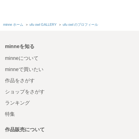
気に入っていただけて嬉しいです またよろしくお願いします
大人気♥️カフェカーテン ドライフラワー オフワイト のれ
ん
minne ホーム
＞
ufu owl GALLERY
＞
ufu owl のプロフィール
可愛いカフェカーテン、早々に使用させて頂きました。
2026/05/21 14:28:22
machi2588
minneを知る
有難うございます✨ またよろしくお願いします
minneについて
minneで買いたい
大人気♥️カフェカーテン ドライフラワー オフホワイト のれ
ん
作品をさがす
とても素敵なカーテンが届きました。 ありがとうございま
ショップをさがす
したm(_ _)m
2026/05/08 22:15:04
michele5
ランキング
喜んでいただけて嬉しいです 有難うございます✨
特集
ダブルガーゼスラブ スカーフ オールドローズ Scarf
作品販売について
ごめんなさい。 レビューが遅くなりました、 今週月曜日に