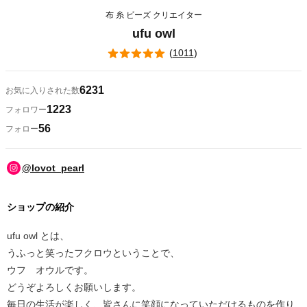
布 糸 ビーズ クリエイター
ufu owl
(
1011
)
6231
お気に入りされた数
1223
フォロワー
56
フォロー
@lovot_pearl
ショップの紹介
ufu owl とは、
うふっと笑ったフクロウということで、
ウフ オウルです。
どうぞよろしくお願いします。
毎日の生活が楽しく、皆さんに笑顔になっていただけるものを作り