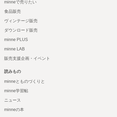
minneで売りたい
届きました、 ありがとうございます^ - ^
2026/04/15 13:06:48
Idk
食品販売
ありがとうございます✨ またよろしくお願いします
ヴィンテージ販売
1000枚突破💓ダブルガーゼ スカーフ ドット スモーキ
ダウンロード販売
ーピンク
minne PLUS
今日無事に届きました。 ありがとうございます。😔
minne LAB
2026/04/06 18:23:39
Idk
販売支援企画・イベント
有難うございました またお待ちしております🙇
読みもの
大人気♥️カフェカーテン ドライフラワー オフホワイト のれ
ん
minneとものづくりと
お気に入りです！お部屋が可愛くなりました！ 素敵なカー
minne学習帖
テンを ありがとうございました！
2026/01/15 14:20:57
jm2309107
ニュース
こんにちは 気に入っていただけて嬉しいです またよろしくお願いします✨
minneの本