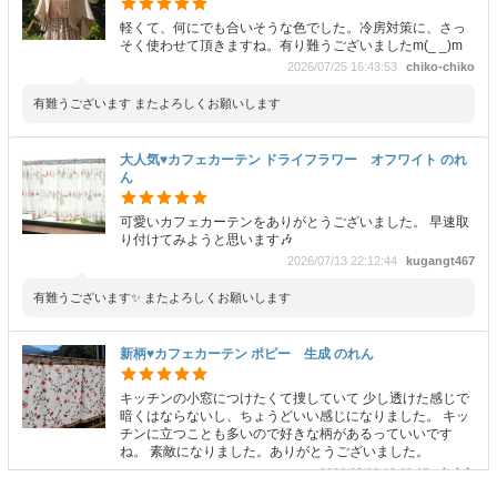
軽くて、何にでも合いそうな色でした。冷房対策に、さっ
そく使わせて頂きますね。有り難うございましたm(_ _)m
2026/07/25 16:43:53
chiko-chiko
有難うございます またよろしくお願いします
大人気♥️カフェカーテン ドライフラワー オフワイト のれ
ん
可愛いカフェカーテンをありがとうございました。 早速取
り付けてみようと思います🎶
2026/07/13 22:12:44
kugangt467
有難うございます✨ またよろしくお願いします
新柄♥️カフェカーテン ポピー 生成 のれん
キッチンの小窓につけたくて捜していて 少し透けた感じで
暗くはならないし、ちょうどいい感じになりました。 キッ
チンに立つことも多いので好きな柄があるっていいです
ね。 素敵になりました。ありがとうございました。
2026/05/22 16:32:17
さくら