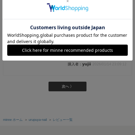
【数量・期間限定1/7まで】HAPPY BAG⭐最大1
500円お得 既存デザイン+限定デザイン(選べ
る3色)
レビューが遅くなってしまいすいません💦 写真で
見るより、とても素敵なネイルチップで感動しまし
た！ さっそく付けてみたらサイズもピッタリで、
素敵と好評でした😄 ぜひ、またお願いしたいと思
います😊 本当にありがとございます！
yujii
2026/01/14 23:09:12
次へ 〉
minne ホーム
＞
urupuya-nail
＞
レビュー一覧