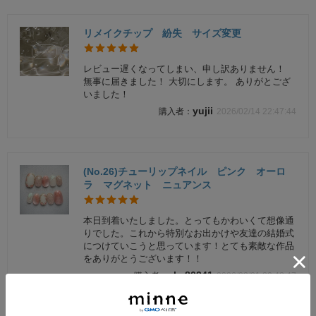
リメイクチップ 紛失 サイズ変更
レビュー遅くなってしまい、申し訳ありません！
無事に届きました！ 大切にします。 ありがとござ
いました！
yujii
2026/02/14 22:47:44
(No.26)チューリップネイル ピンク オーロ
ラ マグネット ニュアンス
本日到着いたしました。とってもかわいくて想像通
りでした。これから特別なお出かけや友達の結婚式
につけていこうと思っています！とても素敵な作品
をありがとうございます！！
aka80241
2026/02/01 20:48:47