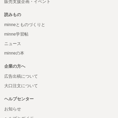
販売支援企画・イベント
読みもの
minneとものづくりと
minne学習帖
ニュース
minneの本
企業の方へ
広告出稿について
大口注文について
ヘルプセンター
文面にて白色と記載されており、販売ページにての画像で
も真っ白なアヒルがおりましたが暗いベージュの子が届い
てしまいました。あからさまな差にも関わらず色について
お知らせ
の注意書きも一切なく【色ムラ・形についての個体差につ
いて】のみでした。 〈確認について〉 ・【自然光】や【部