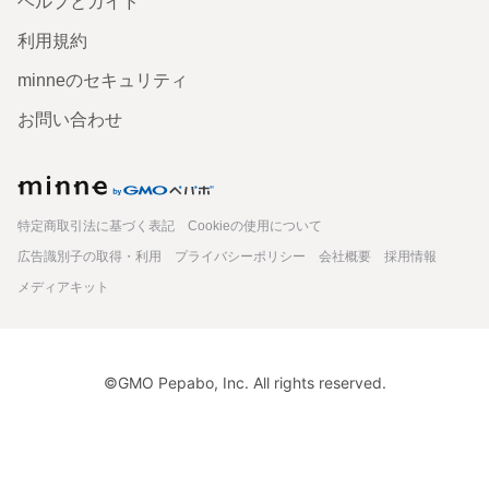
ヘルプとガイド
屋の中】で照明下などで数回チェック ・販売ページの画像
と比較 ・第三者の意見も入れたところ確実にベージュとの
利用規約
こと ・なにより問い合わせたところご本人様から「焼き上
げたらベージュになります」と後出しの情報を渡されまし
minneのセキュリティ
た。 〈販売者様の対応について〉 ・謝罪一切なし ・販売
前に明記すべき情報があったことを認めない。 ・「要りま
せんということなら受け入れます」などの発言。 問い合わ
お問い合わせ
せにて、色について確認をお願いしたい。返品は可能なの
か、とても可愛らしいアヒルをいただいにも関わらず大変
申し訳ありません。 ご確認の方をできればお願いします。
minne
という文面に対してこう返ってきました。要りませんなん
てそんなことは言ってません。 ・「このようなケースは初
めて」「クレームなく数多く納品してきた」など不必要な
特定商取引法に基づく表記
Cookieの使用について
発言。 大変申し訳ないのですが確認をお願いします。に対
して要りますでしょうか？ ・そして最後まで謝罪なしで
広告識別子の取得・利用
プライバシーポリシー
会社概要
採用情報
「お客様都合」とされ、手数料など私負担で私は合計1500
メディアキット
円ほどの負担し返品なら受け入れるとのことでした。 私は
こんなに一生懸命作ってくださった一点物は、可愛いと心
から感じる方に手が届いてほしいと感じてまずお問い合わ
せをさせていただきました。 けれど謝罪一度すらない。プ
ライドを守る発言ばかりする責任感が一部欠落している販
売者だと判断し早々に諦めました。 ただただ誠実な対応を
©GMO Pepabo, Inc. All rights reserved.
していただきたかったです。 最後に商品には全く罪がない
ことです。沢山の労力や時間をかけて、配送までしていた
だきありがとうございました。 しっかり大切にして可愛い
花を背中に背負っていただこうと思います。本当に素敵な
ご商品です。 だからこそ非常に残念なお取引でした。
2025/12/24 17:48:12
ringoxgigi