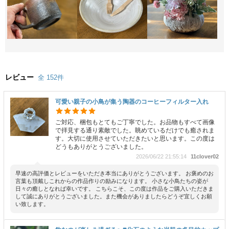
レビュー
全 152件
可愛い親子の小鳥が集う陶器のコーヒーフィルター入れ
ご対応、梱包もとてもご丁寧でした。お品物もすべて画像
で拝見する通り素敵でした。眺めているだけでも癒されま
す。大切に使用させていただきたいと思います。この度は
どうもありがとうございました。
2026/06/22 21:55:14
11clover02
早速の高評価とレビューをいただき本当にありがとうございます。 お褒めのお
言葉も頂戴しこれからの作品作りの励みになります。 小さな小鳥たちの姿が
日々の癒しとなれば幸いです。 こちらこそ、この度は作品をご購入いただきま
して誠にありがとうございました。また機会がありましたらどうぞ宜しくお願
い致します。