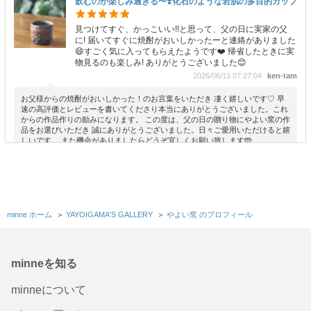
飲むのが楽しみ過ぎる〜❣️化石のような岩肌の多目的カップ
見つけてすぐ、かっこいい!!と思って、父の日に実家の父
に! 届いてすぐに焼酎がおいしかったーと連絡がありました
😄すごく気に入ってもらえたようです❤️ 帰省したときに実
物見るのも楽しみ! ありがとうございました😊
2026/06/13 07:27:04
ken-tam
お父様からの焼酎がおいしかった！のお言葉をいただき 凄く嬉しいです♡ 早
速の高評価とレビューを書いてくださり本当にありがとうございました。これ
からの作品作りの励みになります。 この度は、父の日の贈り物にやよい窯の作
品をお選びいただき 誠にありがとうございました。日々ご愛用いただけると嬉
しいです。 また機会がありましたらどうぞ宜しくお願い致します🤲
三日月🌙に光差す曲線の美しい黒い器
本日届きました。 黒い器が欲しくて探していた所、偶然出
会いました。 お月様🌙のお皿はうっすら青みがかかってい
minne ホーム
＞
YAYOIGAMA'S GALLERY
＞
やよい窯 のプロフィール
て、とても神秘的で、猫ちゃんのお皿は玄関にウェルカム
ボードとして飾っておきたいくらいかわいらしいです。 2
点とも購入して良かったです。 またご縁がありましたらよ
ろしくお願いします。 とても丁寧なメッセージありがとう
minneを知る
ございましたʕ•ᴥ•ʔ
2026/05/07 17:30:07
麻白
minneについて
この度は、数あるたくさんの中からやよい窯を見つけて下さり 作品を2枚もお