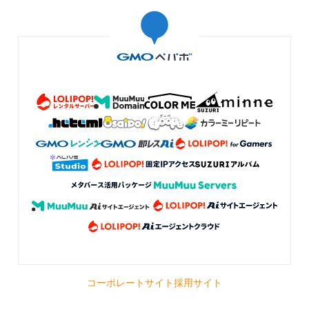
レビューを拝見致しました。 お客様のご質問に対して私の事務的なお返事をご
覧になり 大変不愉快な思いをされたこと心よりお詫び申し上げます。 厳しい
お言葉を真摯に受け止め今後に生かしたいと思います。 それにも関わらずアヒ
ルちゃんの背中にお花を背負わせてくださるとのお優しいお言葉をお聞きして
すごく心が救われました。 さらには素敵な作品とおっしゃってくださり 感謝
の気持ちでいっぱいです。本当にありがとうございます。 背中にそっと忍ばせ
た 小さなアヒルちゃんのピック共々 末永く可愛がっていただけると幸いで
す。
三日月🌙&とんぼの灯りが揺れる焼き締め茶香炉セット
いつもありがとうございます😊茶香灯は、やよい釜さん以
外からも購入したことがありますが、香りの広がりの良さ
が全然違います。そして使い易さ、デザインもとっても気
に入っております。 火が近くなるような土台も付けてくだ
さり、お心遣いに感謝します。 大切に使わせていただきま
す。
2025/12/18 07:44:27
まい
早速の高評価とレビューをいただきありがとうございます。 いつもご愛用下さ
りお褒めのお言葉も本当に嬉しいです。 この度も大きめの茶香炉のオーダーを
いただき、大変お待たせいたしましたが作品をお喜びいただき感謝の気持ちで
いっぱいです。 どうかお茶の香りをお楽しみくださいませ。 またご縁があり
コーポレートサイト
採用サイト
ましたらどうぞ宜しくお願い致します。