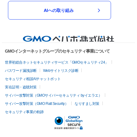
桜色のハートのお皿にちょこんと座る可愛いうさぎさんの
AIへの取り組み
お香立て
発送もとても早く写真通りでしたが、期待以上にとても可
愛かったです！似たシリーズ（?）どれにするか悩みました
がカラーも模様もこちらにして大正解、大満足です(*^^*)あ
りがとうございました!!!
2025/12/12 23:15:02
paaaaashan
GMOインターネットグループのセキュリティ事業について
早速の高評価と素敵なレビューをいただき本当にありがとうございました♡ 温
かくお迎えしてもらってうさぎさんも大喜びしてると思います^ ^ 日々ご愛用
世界初総合ネットセキュリティサービス「GMOセキュリティ24」
していただけると嬉しいです。 またご縁がありましたらどうぞ宜しくお願い致
します！
パスワード漏洩診断
Webサイトリスク診断
セキュリティ相談AIチャットボット
流れる釉薬の景色が美しい湯呑
実在証明・盗聴対策
サイバー攻撃対策（GMOサイバーセキュリティ byイエラエ）
本日無事とどきました！スゴく素敵で、釉薬の自然な感じ
が大好きです♡自分で使うのはもちろん、お客さまにお出
サイバー攻撃対策（GMO Flatt Security）
なりすまし対策
しするのも楽しみです♪
2025/11/23 12:01:15
momowaneko
セキュリティ事業の軌跡
早速のレビュー&高評価をいただきありがとうございます！ 長〜くご愛用いた
だけると嬉しいです♡ この度は、作品をお迎えして下さり本当にありがとうご
ざいました。 またご縁がありましたらどうぞ宜しくお願い致します。