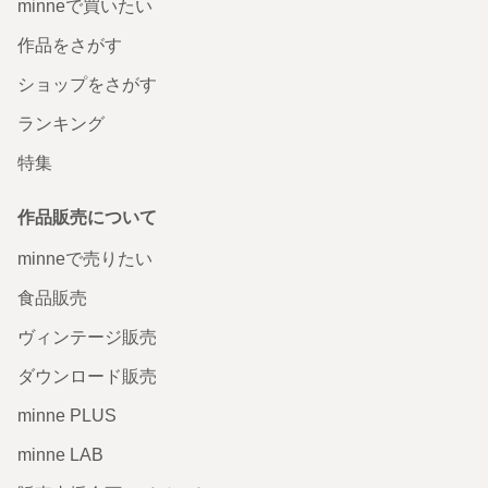
minneで買いたい
迎えしていただき本当にありがとうございました。 高評価と心温まるレビュー
を拝見してとても嬉しくて 感謝の気持ちでいっぱいです♡ お褒めのお言葉を
励みに、様々な作品を作り続けて参りますので こちらこそ、これからもどうぞ
作品をさがす
宜しくお願い致します。 この度は誠にありがとうございました。またお待ちし
ております♪
ショップをさがす
ランキング
水引草に癒される手描きマグカップ
特集
本日無事に届きました！ 母の誕生日プレゼントにと購入さ
せて頂きました。 とても喜んでもらえて嬉しかったです。
ありがとうごさいました！
作品販売について
2026/02/09 14:17:02
mochi1173
minneで売りたい
無事にお受け取りいただき安心致しました。 早速の高評価とレビューをいただ
き感謝の気持ちでいっぱいです。 お母様にお喜びいただけたとのこと本当に良
食品販売
かったです。 私もとても嬉しいです。 この度は水引草の手描きマグカップを
ご購入いただきまして本当にありがとうございました。 またご縁がありました
らどうぞ宜しくお願い致します。
ヴィンテージ販売
ダウンロード販売
【再販】可愛いアヒルさんの植木鉢
minne PLUS
minne LAB