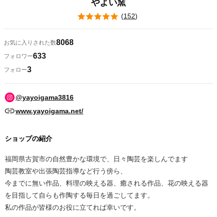
やよい窯
(
152
)
8068
お気に入りされた数
633
フォロワー
3
フォロー
@yayoigama3816
www.yayoigama.net/
ショップの紹介
福岡県古賀市の自然豊かな環境で、日々陶芸を楽しんでます
陶芸教室や出張陶芸指導など行う傍ら、
今までに無い作品、料理の映える器、癒される作品、花の映える器
を目指して自らも作陶する毎日を過ごしてます。
私の作品が皆様のお役に立てれば幸いです。