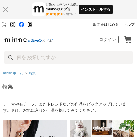
お買いものがもっとお得に
minneのアプリ
インストールする
3万件以上
販売をはじめる
ヘルプ
minne by GMOペパボ
ログイン
minne ホーム
＞
特集
特集
テーマやモチーフ、またトレンドなどの作品をピックアップしていま
す。ぜひ、お気に入りの一品を探してみてください。