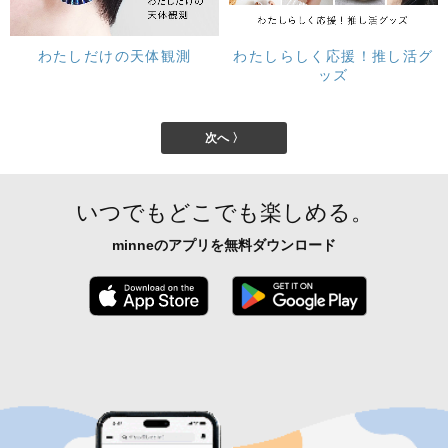
わたしだけの天体観測
わたしらしく応援！推し活グ
ッズ
次へ 〉
いつでもどこでも楽しめる。
minneのアプリを無料ダウンロード
App Store からダウンロード
Google P