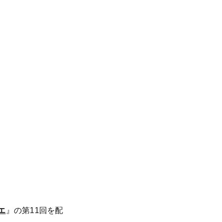
エ
』の第11回を配