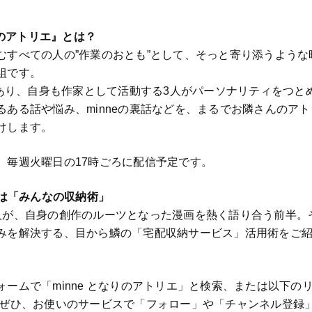
なりのアトリエ』とは？
むすべての人の”作業のおとも”として、そっと寄り添うような
組です。
ーであり、自身も作家として活動する3人がパーソナリティをつと
るある話や悩み、minneの裏話などを、まるでお隣さんのア
けします。
、毎週火曜日の17時ごろに配信予定です。
マは「みんなの収納術」
人が、自身の創作のルーツとなった漫画を熱く語り合う前半。
みを解決する、目から鱗の「宅配収納サービス」活用術をご
ォームで「minne となりのアトリエ」と検索、または以下の
 ぜひ、お使いのサービスで「フォロー」や「チャンネル登録