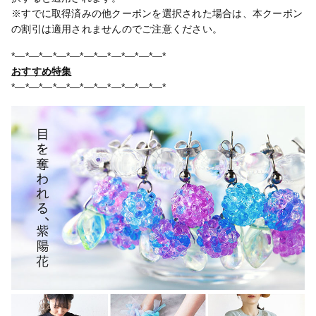
※すでに取得済みの他クーポンを選択された場合は、本クーポン
の割引は適用されませんのでご注意ください。
*―*―*―*―*―*―*―*―*―*―*―*
おすすめ特集
*―*―*―*―*―*―*―*―*―*―*―*