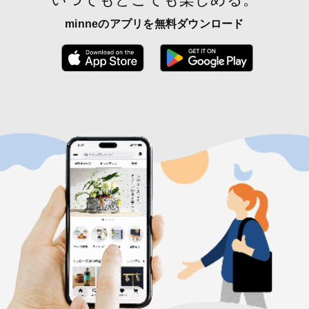
minneのアプリを無料ダウンロード
App Store からダウンロード
Google P