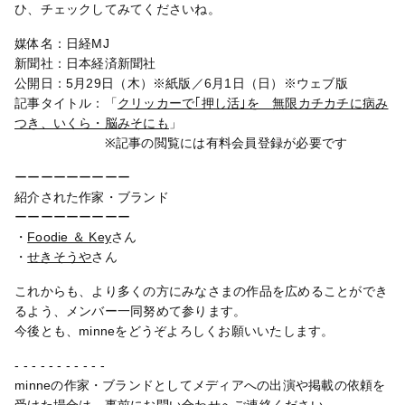
ひ、チェックしてみてくださいね。
媒体名：日経MJ
新聞社：日本経済新聞社
公開日：5月29日（木）※紙版／6月1日（日）※ウェブ版
記事タイトル：「
クリッカーで｢押し活｣を 無限カチカチに病み
つき、いくら・脳みそにも
」
※記事の閲覧には有料会員登録が必要です
ーーーーーーーーー
紹介された作家・ブランド
ーーーーーーーーー
・
Foodie ＆ Key
さん
・
せきそうや
さん
これからも、より多くの方にみなさまの作品を広めることができ
るよう、メンバー一同努めて参ります。
今後とも、minneをどうぞよろしくお願いいたします。
- - - - - - - - - - -
minneの作家・ブランドとしてメディアへの出演や掲載の依頼を