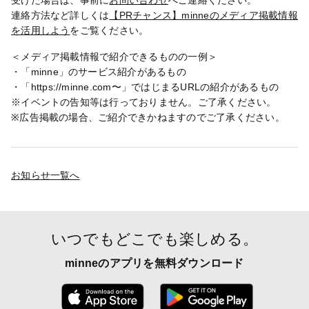
受けた場合は、事前に
お問い合わせ
へご連絡ください。
連絡方法など詳しくは
【PRチャンス】minneのメディア掲載情報
を活用しよう
をご覧ください。
＜メディア掲載情報で紹介できるものの一例＞
・「minne」のサービス紹介があるもの
・「https://minne.com〜」ではじまるURLの紹介があるもの
※イベントの告知等は行っておりません。ご了承ください。
※広告掲載の場合、ご紹介できかねますのでご了承ください。
お知らせ一覧へ
いつでもどこでも楽しめる。
minneのアプリを無料ダウンロード
App Store からダウンロード
Google P