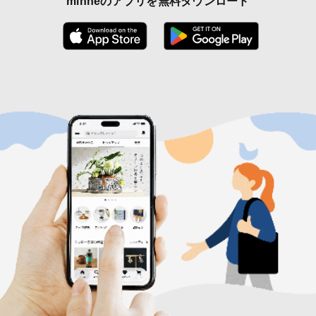
minneのアプリを無料ダウンロード
App Store からダウンロード
Google P