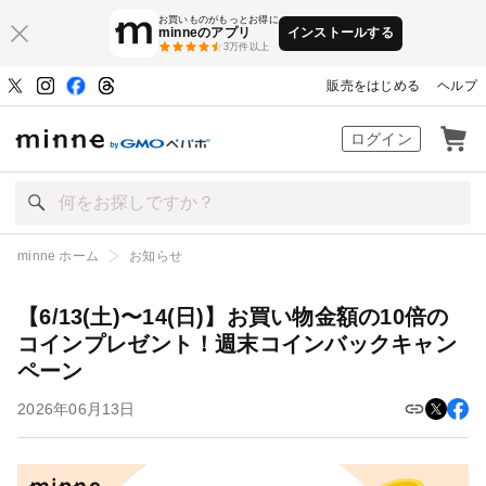
お買いものがもっとお得に
minneのアプリ
インストールする
3万件以上
販売をはじめる
ヘルプ
ハンドメイドマーケット minne（ミン
ログイン
minne ホーム
お知らせ
【6/13(土)〜14(日)】お買い物金額の10倍のコインプレゼント！週末
【6/13(土)〜14(日)】お買い物金額の10倍の
コインプレゼント！週末コインバックキャン
コインバックキャンペーン
ペーン
2026年06月13日