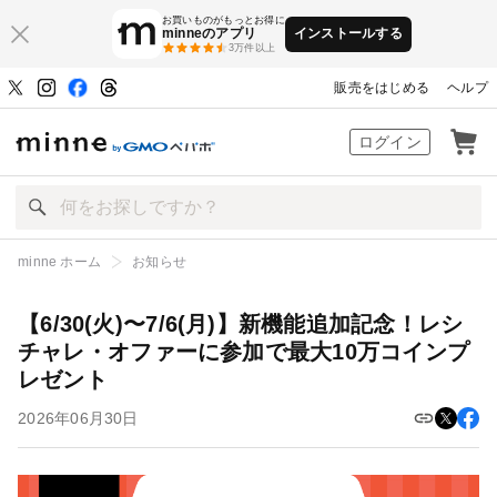
お買いものがもっとお得に
minneのアプリ
インストールする
3万件以上
販売をはじめる
ヘルプ
ハンドメイドマーケット minne（ミン
ログイン
minne ホーム
お知らせ
【6/30(火)〜7/6(月)】新機能追加記念！レシチャレ・オファーに参加
【6/30(火)〜7/6(月)】新機能追加記念！レシ
チャレ・オファーに参加で最大10万コインプ
で最大10万コインプレゼント
レゼント
2026年06月30日