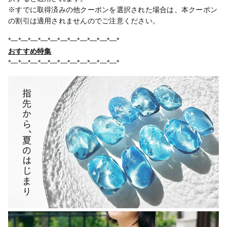
※すでに取得済みの他クーポンを選択された場合は、本クーポン
の割引は適用されませんのでご注意ください。
*―*―*―*―*―*―*―*―*―*―*―*
おすすめ特集
*―*―*―*―*―*―*―*―*―*―*―*