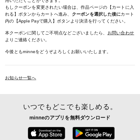
用いただくことができます。
もしクーポンを変更されたい場合は、作品ページの【カートに入
れる】ボタンからカートへ進み、
クーポンを選択した後に
カート
内の【Apple Payで購入】ボタンより決済を行ってください。
本クーポンに関してご不明点などございましたら、
お問い合わせ
よりご連絡ください。
今後ともminneをどうぞよろしくお願いいたします。
お知らせ一覧へ
いつでもどこでも楽しめる。
minneのアプリを無料ダウンロード
App Store からダウンロード
Google P