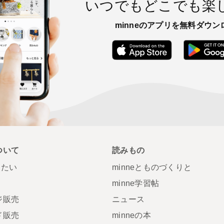
いつでもどこでも楽
minneのアプリを無料ダウン
App Store
ついて
読みもの
りたい
minneとものづくりと
minne学習帖
ジ販売
ニュース
ド販売
minneの本