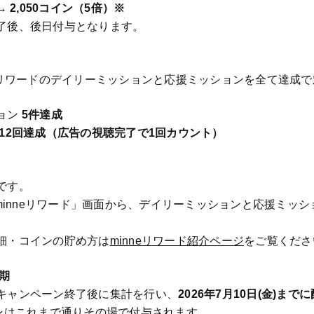
 →
2,050コイン（5倍）※
了後、後日付与となります。
neリワードのデイリーミッションと応援ミッションを全て達成
ョン
5件達成
12回達成（広告の視聴完了で1回カウント）
です。
「minneリワード」画面から、デイリーミッションと応援ミッ
細・コインの貯め方は
minneリワード紹介ページ
をご覧くださ
期
キャンペーン終了後に集計を行い、
2026年7月10日(金)ま
インはこれまで通りその場で付与されます。