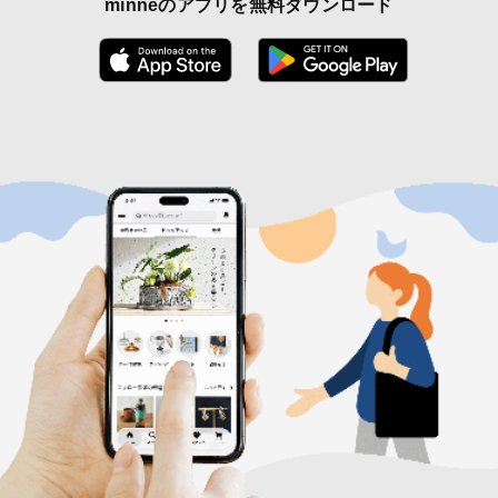
minneのアプリを無料ダウンロード
App Store からダウンロード
Google P