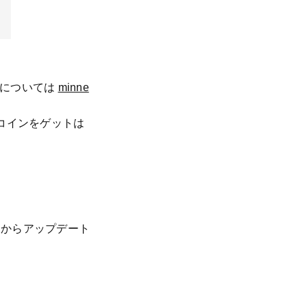
みについては
minne
コインをゲットは
アからアップデート