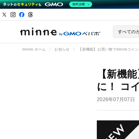
無料診断
ハンドメイドマーケ
すべての
minne ホーム
お知らせ
【新機能】お買い物でminneコイ
【新機能
に！ コ
2026年07月07日