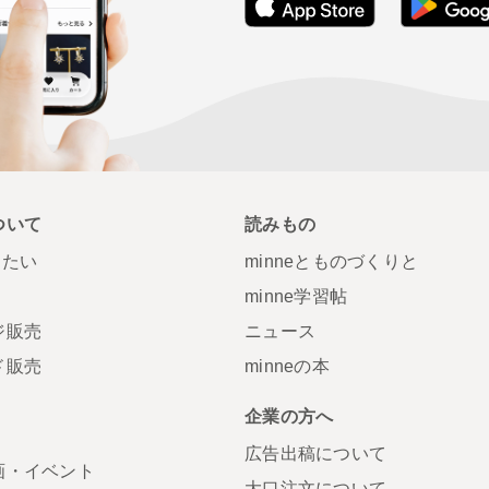
ついて
読みもの
りたい
minneとものづくりと
minne学習帖
ジ販売
ニュース
ド販売
minneの本
S
企業の方へ
広告出稿について
画・イベント
大口注文について