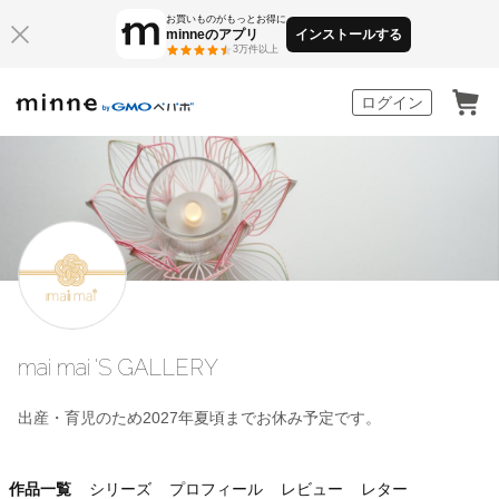
お買いものがもっとお得に
minneのアプリ
インストールする
3万件以上
minne by GMOペパボ
ログイン
mai mai 'S GALLERY
出産・育児のため2027年夏頃までお休み予定です。
作品一覧
シリーズ
プロフィール
レビュー
レター