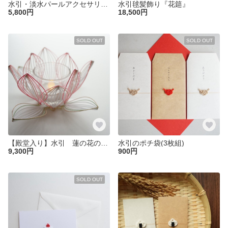
水引・淡水パールアクセサリーセット『一雫』
水引毬髪飾り『花筵』
5,800円
18,500円
SOLD OUT
SOLD OUT
【殿堂入り】水引 蓮の花のキャンドルホルダー
水引のポチ袋(3枚組)
9,300円
900円
SOLD OUT