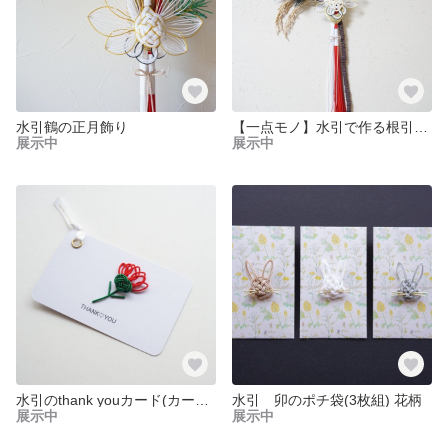
水引鶴の正月飾り
【一点モノ】水引で作る根引松と鶴の正月飾り
展示中
展示中
水引のthank youカード(カーネーション) 小
水引 卯のポチ袋(3枚組) 花柄
展示中
展示中