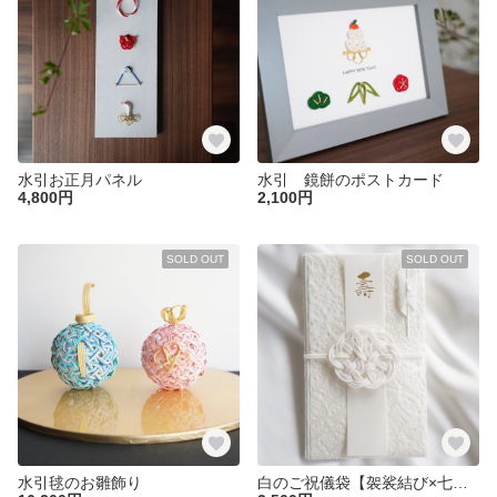
水引お正月パネル
水引 鏡餅のポストカード
4,800円
2,100円
SOLD OUT
SOLD OUT
水引毬のお雛飾り
白のご祝儀袋【袈裟結び×七宝】