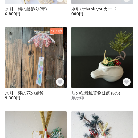
水引 梅の髪飾り(青)
水引のthank youカード
6,800円
900円
残り1点
水引 蓮の花の風鈴
辰の盆栽風置物(1点もの)
9,300円
展示中