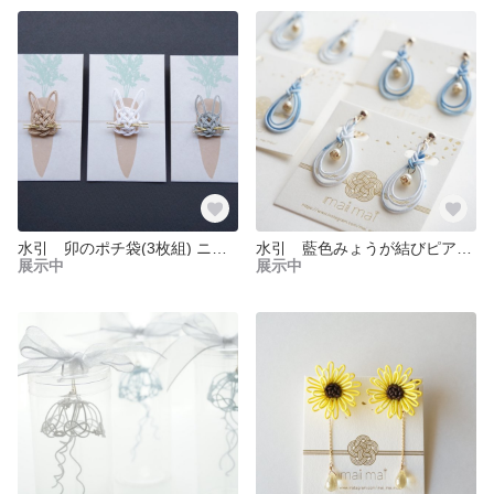
水引 卯のポチ袋(3枚組) ニンジン
水引 藍色みょうが結びピアス/イヤリング
展示中
展示中