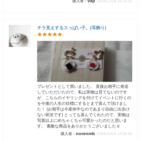
vaji
2024/12/18 14:10:10
チラ見えするスっぱい子。(耳飾り)
プレゼントとして買いました。 直接お相手に発送
していただいたので、私は実物は見てないのです
が、こちらのイヤリングを付けてイベントに行くの
を今後の人生の目標にするとまで喜んで頂けまし
た！ (お相手は今産休中なのであまり自由に出歩け
ない状況です) とっても喜んでくれたので、実物は
写真以上にめちゃくちゃ可愛かったのだと思いま
す。 素敵な商品をありがとうございました☺️
norenmb
2024/10/14 14:56:43