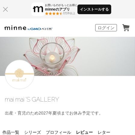
お買いものがもっとお得に
minneのアプリ
インストールする
3万件以上
minne by GMOペパボ
ログイン
mai mai 'S GALLERY
出産・育児のため2027年夏頃までお休み予定です。
作品一覧
シリーズ
プロフィール
レビュー
レター