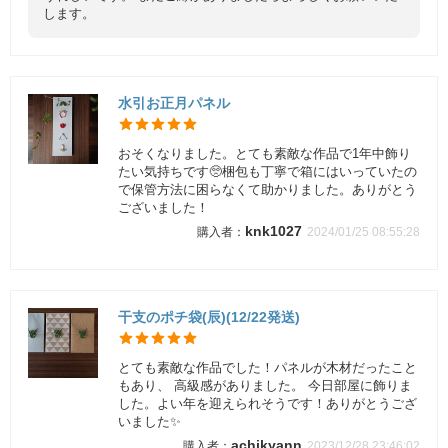
します。
水引お正月パネル
おそくなりました。とても素敵な作品で1年中飾り
たい気持ちです🥺梱包も丁寧で箱にはいっていたの
で保管方法に困らなくて助かりました。ありがとう
ございました！
knk1027
2024/01/25 08:55:28
干支のポチ袋(辰)(12/22発送)
とても素敵な作品でした！パネルが木材だったこと
もあり、 高級感がありました。 今日部屋に飾りま
した。よい年を迎えられそうです！ありがとうござ
いました✨
achikyann
2023/12/28 23:46:02