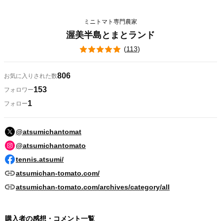
ミニトマト専門農家
渥美半島とまとランド
(
113
)
806
お気に入りされた数
153
フォロワー
1
フォロー
@atsumichantomat
@atsumichantomato
tennis.atsumi/
atsumichan-tomato.com/
atsumichan-tomato.com/archives/category/all
購入者の感想・コメント一覧