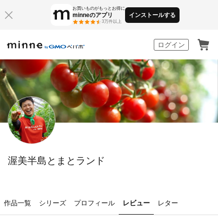
お買いものがもっとお得に
minneのアプリ
インストールする
3万件以上
minne by GMOペパボ
ログイン
渥美半島とまとランド
作品一覧
シリーズ
プロフィール
レビュー
レター