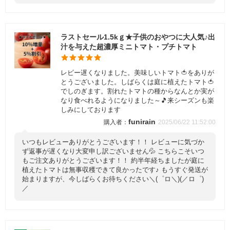
ラストセール1.5kｇ★子供のおやつに大人気♪出
汁を与えた超濃厚ミニトマト・プチトマト
レビー遅くなりました。美味しいトマト🍅をありが
とうございました。しばらくは庭に植えたトマト🍅
でしのぎます。割れたトマトの種からなんとか実が
なり食べれるようになりました～🎵来シーズンも楽
しみにしております
funirain
2025/06/22 11:52:00
いつもレビューありがとうございます！！ レビューに気づか
ず返事が遅くなり大変申し訳ございません💦 こちらこそいつ
もご注文ありがとうございます！！ 約半年経ちましたが庭に
植えたトマトは無事収穫できて良かったです♪ もうすぐ発送が
始まりますが、今しばらくお待ちください＼(゜ロ＼)(／ロ゜)
／