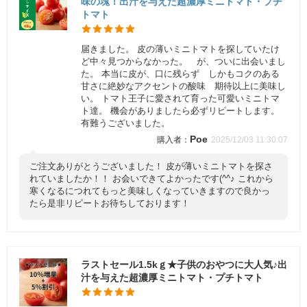
味の塊！出汁を与えた超濃厚ミニトマト・プチ
トマト
届きました。 皮の薄いミニトマトを探していたけ
ど中々見つからなかった。 が、ついに出会いまし
た。 本当に皮が、口に残らず しかもコクのある
甘さに絶妙なアクセントの酸味 期待以上に美味し
い。 トマト王子に愛されて育った可愛いミニトマ
ト達。 機会がありましたら必ずリピートします。
有難うございました。
Poe
2025/12/03 11:30:07
ご注文ありがとうございました！ 皮が薄いミニトマトを探さ
れていましたか！！ お会いできてよかったです(^^♪ これから
寒くなるにつれてもっと美味しくなっていきますので良かっ
たら是非リピートお待ちしております！
ラストセール1.5kｇ★子供のおやつに大人気♪出
汁を与えた超濃厚ミニトマト・プチトマト