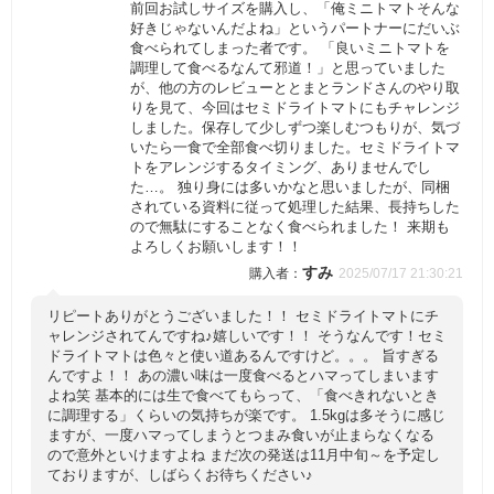
前回お試しサイズを購入し、「俺ミニトマトそんな
好きじゃないんだよね」というパートナーにだいぶ
食べられてしまった者です。 「良いミニトマトを
調理して食べるなんて邪道！」と思っていました
が、他の方のレビューととまとランドさんのやり取
りを見て、今回はセミドライトマトにもチャレンジ
しました。保存して少しずつ楽しむつもりが、気づ
いたら一食で全部食べ切りました。セミドライトマ
トをアレンジするタイミング、ありませんでし
た…。 独り身には多いかなと思いましたが、同梱
されている資料に従って処理した結果、長持ちした
ので無駄にすることなく食べられました！ 来期も
よろしくお願いします！！
すみ
2025/07/17 21:30:21
リピートありがとうございました！！ セミドライトマトにチ
ャレンジされてんですね♪嬉しいです！！ そうなんです！セミ
ドライトマトは色々と使い道あるんですけど。。。 旨すぎる
んですよ！！ あの濃い味は一度食べるとハマってしまいます
よね笑 基本的には生で食べてもらって、「食べきれないとき
に調理する」くらいの気持ちが楽です。 1.5kgは多そうに感じ
ますが、一度ハマってしまうとつまみ食いが止まらなくなる
ので意外といけますよね まだ次の発送は11月中旬～を予定し
ておりますが、しばらくお待ちください♪