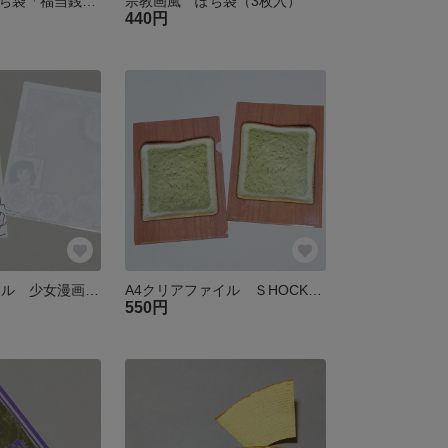
三角くじ風 ぽち袋「福当銭」（3枚入）
宗教画風 ぽち袋（3枚入）
440円
A4クリアファイル 少女漫画 背景の薔薇風
A4クリアファイル ＳHOCKパン
550円