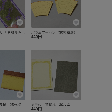
味のり風 しおり ＊素材厚み変更版
バウムフーセン（30枚積層）
440円
ラ風」25枚綴
メモ帳「賞状風」30枚綴
440円