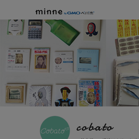
minne by GMOペパボ
cobato