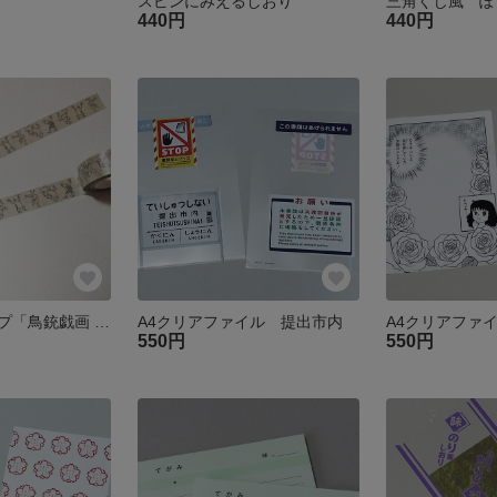
スピンにみえるしおり
440円
440円
マスキングテープ「鳥銃戯画 現代版 アッパレ」
A4クリアファイル 提出市内
550円
550円