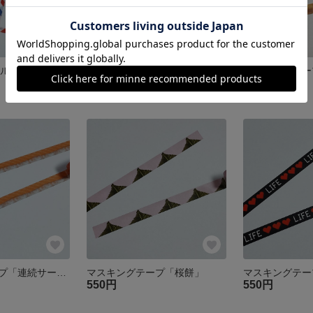
A4クリアファイル エアメール風
A4クリアファイル 工事標語風
展示中
550円
マスキングテープ「連続サーモン握り」
マスキングテープ「桜餅」
マスキングテープ
550円
550円