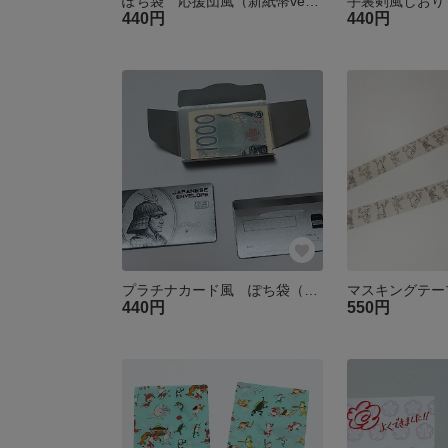
ぽち袋 応援団風（新紙幣ver）
手裏剣風しおり
440円
440円
プラチナカード風 ぽち袋（3枚入）
440円
550円