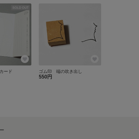
SOLD OUT
カード
ゴム印 端の吹き出し
550円
ー