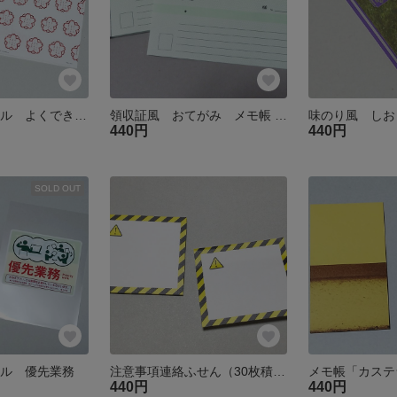
A4クリアファイル よくできました
領収証風 おてがみ メモ帳 ＊用紙厚み変更版
440円
440円
SOLD OUT
イル 優先業務
注意事項連絡ふせん（30枚積層）
メモ帳「カステ
440円
440円