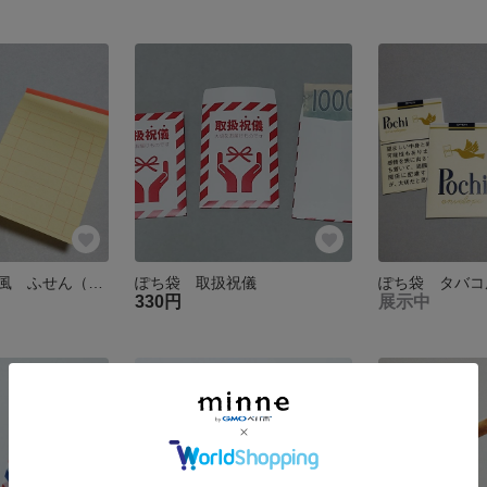
図書貸出カード風 ふせん（30枚積層）
ぽち袋 取扱祝儀
ぽち袋 タバコ
330円
展示中