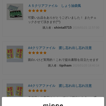
Ａ５クリアファイル しょう油袋風
可愛いお品をありがとうございました！ またチェ
ックさせて頂きます(^^)
shinta0715
2026/01/21 11:57:00
A4クリアファイル 渡し忘れ出し忘れ注意
面白いけど実用的！これで提出書類を目立たせます
tipiham
2026/01/20 18:40:14
A4クリアファイル 渡し忘れ出し忘れ注意
子供用と仕事用に！ とっても「提出しなきゃ」感
のあるファイル ファイルが見当たらなくて👀や、