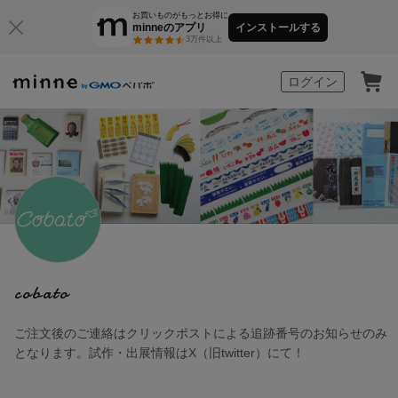
お買いものがもっとお得に
minneのアプリ
インストールする
3万件以上
minne by GMOペパボ
ログイン
cobato
ご注文後のご連絡はクリックポストによる追跡番号のお知らせのみ
となります。試作・出展情報はX（旧twitter）にて！