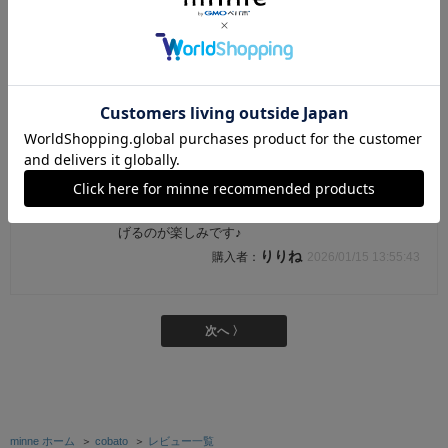
忘れてた💦 が、通りにくい有難いファイル大活躍
の予感しかしません♪ しっかり厚紙での丁寧な梱包
にも感謝です。 ありがとうございました🥳
rirorin-mama
2026/01/16 15:12:44
たいやき風メッセージカード（1セット入）
受け取りました。 すぐに発送していただいてあり
がとうございました。 可愛いカードで、友達にあ
げるのが楽しみです♪
りりね
2026/01/15 13:55:43
次へ 〉
minne ホーム
＞
cobato
＞
レビュー一覧