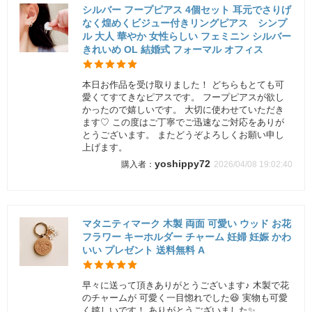
シルバー フープピアス 4個セット 耳元でさりげ
なく煌めくビジュー付きリングピアス シンプ
ル 大人 華やか 女性らしい フェミニン シルバー
きれいめ OL 結婚式 フォーマル オフィス
本日お作品を受け取りました！ どちらもとても可
愛くてすてきなピアスです。 フープピアスが欲し
かったので嬉しいです。 大切に使わせていただき
ます♡ この度はご丁寧でご迅速なご対応をありが
とうございます。 またどうぞよろしくお願い申し
上げます。
yoshippy72
2026/04/08 19:02:40
マタニティマーク 木製 両面 可愛い ウッド お花
フラワー キーホルダー チャーム 妊婦 妊娠 かわ
いい プレゼント 送料無料 A
早々に送って頂きありがとうございます♪ 木製で花
のチャームが 可愛く一目惚れでした😆 実物も可愛
く嬉しいです！ ありがとうございました✨