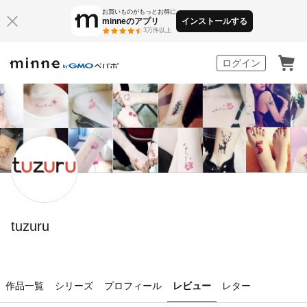
お買いものがもっとお得に
minneのアプリ
インストールする
3万件以上
minne by GMOペパボ
ログイン
tuzuru
作品一覧
シリーズ
プロフィール
レビュー
レター