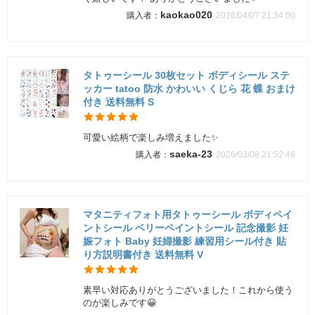
kaokao020
2026/04/07 21:34:00
タトゥーシール 30枚セット ボディシール ステ
ッカー tatoo 防水 かわいい くじら 花 蝶 おまけ
付き 送料無料 S
可愛い絵柄で楽しみ増えました✨
saeka-23
2026/03/08 21:52:46
マタニティフォト用タトゥーシール ボディペイ
ントシール ベリーペイントシール 記念撮影 妊
娠フォト Baby 妊婦撮影 練習用シール付き 貼
り方説明書付き 送料無料 V
素早い対応ありがとうございました！これから使う
のが楽しみです😀