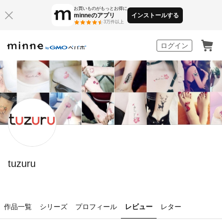
お買いものがもっとお得に
minneのアプリ
インストールする
3万件以上
minne by GMOペパボ
ログイン
tuzuru
作品一覧
シリーズ
プロフィール
レビュー
レター