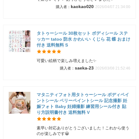
kaokao020
2026/04/07 21:34:00
タトゥーシール 30枚セット ボディシール ステ
ッカー tatoo 防水 かわいい くじら 花 蝶 おまけ
付き 送料無料 S
可愛い絵柄で楽しみ増えました✨
saeka-23
2026/03/08 21:52:46
マタニティフォト用タトゥーシール ボディペイ
ントシール ベリーペイントシール 記念撮影 妊
娠フォト Baby 妊婦撮影 練習用シール付き 貼
り方説明書付き 送料無料 V
素早い対応ありがとうございました！これから使う
のが楽しみです😀