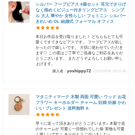
シルバー フープピアス 4個セット 耳元でさりげ
なく煌めくビジュー付きリングピアス シンプ
ル 大人 華やか 女性らしい フェミニン シルバー
きれいめ OL 結婚式 フォーマル オフィス
本日お作品を受け取りました！ どちらもとても可
愛くてすてきなピアスです。 フープピアスが欲し
かったので嬉しいです。 大切に使わせていただき
ます♡ この度はご丁寧でご迅速なご対応をありが
とうございます。 またどうぞよろしくお願い申し
上げます。
yoshippy72
2026/04/08 19:02:40
マタニティマーク 木製 両面 可愛い ウッド お花
フラワー キーホルダー チャーム 妊婦 妊娠 かわ
いい プレゼント 送料無料 A
早々に送って頂きありがとうございます♪ 木製で花
のチャームが 可愛く一目惚れでした😆 実物も可愛
く嬉しいです！ ありがとうございました✨