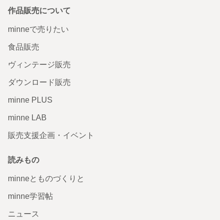
お札を入れるのに便利そうだとなり、母の財布になりまし
た。 また機会があったら購入します😃 ありがとうございま
作品販売について
した！！
2026/03/17 11:19:00
2mzsm324
minneで売りたい
【受注生産】コンパクトな革財布 外側ボックスコインケー
食品販売
スで使いやすい ★キャメル/イエロー/ダークグリーン★国
産本革栃木レザー使用★ ミニ財布 革財布
ヴィンテージ販売
購入して3年経過しましたが、 革の味が出てとてもいい感
ダウンロード販売
じです。 毎日持ち歩いてます。 コンパクトでお気に入りで
す。 まだまだ使い続けます。
minne PLUS
2026/03/06 23:07:26
okvk7m34239y
minne LAB
コンパクト 革 財布 L字ファスナー / パステルカラー / イタ
リアンレザー使用 普段使いにピッタリのミニ財布/ブルー・
販売支援企画・イベント
ピンク・イエロー・アイボリー
読みもの
無事届きました。 大切に使わせていただきます。 ありがと
うございました(^^)
minneとものづくりと
2026/02/08 18:38:27
junonas
minne学習帖
【新色追加】コンパクトな革財布/キャメル・イエロー・ブ
ラウン・ブルー・グリーン・レッド/ 国産本革使用 レザー
ニュース
小さな三つ折りミニ財布 折り財布