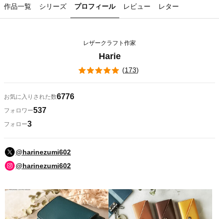
作品一覧
シリーズ
プロフィール
レビュー
レター
レザークラフト作家
Harie
(
173
)
6776
お気に入りされた数
537
フォロワー
3
フォロー
@harinezumi602
@harinezumi602