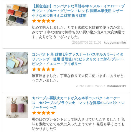
【新色追加】コンパクトな革財布/キャメル・イエロー・ブ
ラウン・ブルー・グリーン・レッド/ 国産本革使用 レザー
小さな三つ折りミニ財布 折り財布
初めて購入しました。とても素敵なお財布で使うのが楽し
みです❗丁寧な梱包で気持ち良い買い物が出来て大変満足で
す。ありがとうございました。
2026/07/06 22:31:08
kudoumamiko
コンパクト 革 財布 L字ファスナー / パステルカラー / イタ
リアンレザー使用 普段使いにピッタリのミニ財布/ブルー・
ピンク・イエロー・アイボリー
無事届きました。丁寧な作りで大切に使います。ありがと
うございました。
2026/06/01 07:46:57
hidamari919
★パープル再販★カードが入る本革コンパクトキーケー
ス ★パープル/ブラウン★ マットな質感のコンパクトレ
ザーキーケース
母の日のプレゼントとして購入させていただきました！ 色
味も素敵でとても気に入ったようです！ 発送も早くとても
助かりました♡