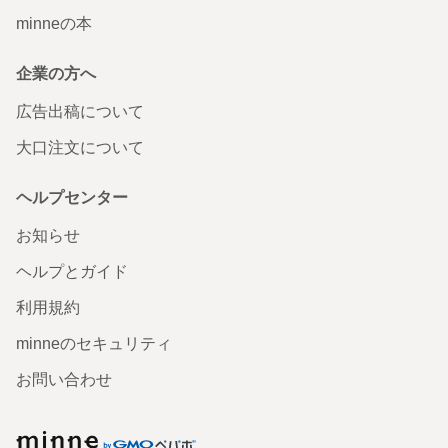
minneの本
商品、無事に届きました。 とてもコンパクトで使うのが楽
しみです。
2026/01/23 08:36:47
key5021
企業の方へ
カードが入る本革コンパクトキーケース ★グレー/ブルー
広告出稿について
★ コンパクトレザーキーケース
大口注文について
シンプルなキーケースで、カードが入る物を探して辿り着
きました 重さもなく、色味も、グレージュ味があって、画
面で見た通りに感じます 大切に使わせて頂きます
ヘルプセンター
2026/01/20 21:20:28
y-potech
お知らせ
ヘルプとガイド
利用規約
minneのセキュリティ
お問い合わせ
minne