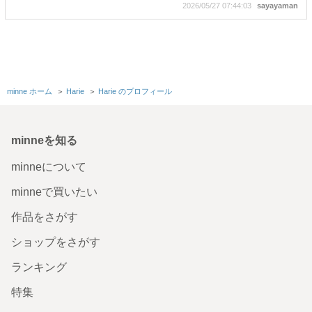
2026/05/27 07:44:03
sayayaman
【新色追加】コンパクトな革財布/キャメル・イエロー・ブ
ラウン・ブルー・グリーン・レッド/ 国産本革使用 レザー
小さな三つ折りミニ財布 折り財布
本日お財布、ブラウン届きました✨ 見た目も綺麗で想像通
minne ホーム
＞
Harie
＞
Harie のプロフィール
りのものが来ました、お手入れしながら大切に使っていき
ます！またご縁があったらよろしくお願いいたします
2026/05/19 23:19:14
rateneko
minneを知る
小さなコインケース /レッド・イエロー・ブラウン / 国産本
革使用 ボックスコインケース/コンパクト財布 ミニ財布
minneについて
父のバースデープレゼントで購入しました。嬉しそうにし
minneで買いたい
ていたので、よかったです。
2026/05/06 15:03:27
123196
作品をさがす
コンパクト 革 財布 L字ファスナー / パステルカラー / イタ
ショップをさがす
リアンレザー使用 普段使いにピッタリのミニ財布/ブルー・
ピンク・イエロー・アイボリー
ランキング
本日 商品が届きました！ イエロー💛かわいかったです❣️ 家
特集
族で使う財布に購入しましたが、 60代の母が1万円以下の