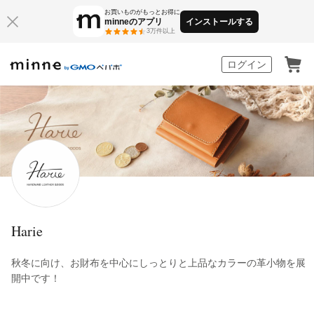
お買いものがもっとお得に
minneのアプリ
インストールする
3万件以上
minne by GMOペパボ
ログイン
Harie
秋冬に向け、お財布を中心にしっとりと上品なカラーの革小物を展
開中です！