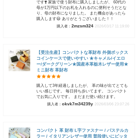
です❣️ 家族で使う財布に購入しましたが、 60代の
母が1万円以下のお札を入れるのに便利そうだとな
り、母の財布になりました。 また機会があったら
購入します😃 ありがとうございました！！
2mzsm324
2026/03/17 11:19:00
【受注生産】コンパクトな革財布 外側ボックス
コインケースで使いやすい ★キャメル/イエロ
ー/ダークグリーン★国産本革栃木レザー使用★
ミニ財布 革財布
購入して3年経過しましたが、 革の味が出てとても
いい感じです。 毎日持ち歩いてます。 コンパクト
でお気に入りです。 まだまだ使い続けます。
okvk7m34239y
2026/03/06 23:07:26
コンパクト 革 財布 L字ファスナー / パステルカ
ラー / イタリアンレザー使用 普段使いにピッタ