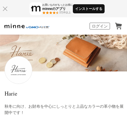
お買いものがもっとお得に
minneのアプリ
インストールする
3万件以上
minne by GMOペパボ
ログイン
Harie
秋冬に向け、お財布を中心にしっとりと上品なカラーの革小物を展
開中です！