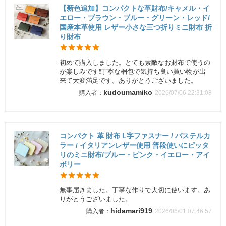
【新色追加】コンパクトな革財布/キャメル・イ
エロー・ブラウン・ブルー・グリーン・レッド/
国産本革使用 レザー小さな三つ折りミニ財布 折
り財布
初めて購入しました。とても素敵なお財布で使うの
が楽しみです❗丁寧な梱包で気持ち良い買い物が出
来て大変満足です。ありがとうございました。
kudoumamiko
2026/07/06 22:31:08
コンパクト 革 財布 L字ファスナー / パステルカ
ラー / イタリアンレザー使用 普段使いにピッタ
リのミニ財布/ブルー・ピンク・イエロー・アイ
ボリー
無事届きました。丁寧な作りで大切に使います。あ
りがとうございました。
hidamari919
2026/06/01 07:46:57