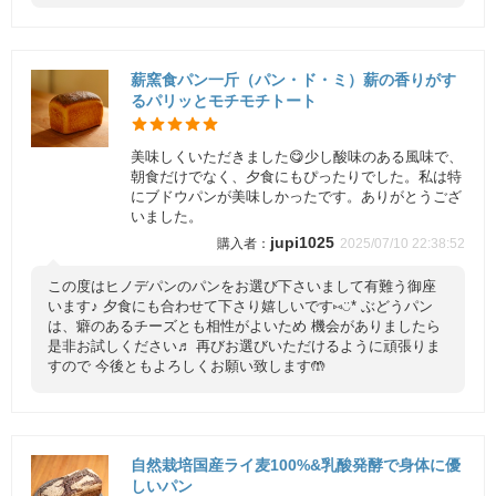
薪窯食パン一斤（パン・ド・ミ）薪の香りがす
るパリッとモチモチトート
美味しくいただきました😋少し酸味のある風味で、
朝食だけでなく、夕食にもぴったりでした。私は特
にブドウパンが美味しかったです。ありがとうござ
いました。
jupi1025
2025/07/10 22:38:52
この度はヒノデパンのパンをお選び下さいまして有難う御座
います♪ 夕食にも合わせて下さり嬉しいです⑅◡̈* ぶどうパン
は、癖のあるチーズとも相性がよいため 機会がありましたら
是非お試しください♬ 再びお選びいただけるように頑張りま
すので 今後ともよろしくお願い致します🤲
自然栽培国産ライ麦100%&乳酸発酵で身体に優
しいパン