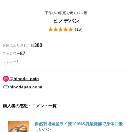
手作りの薪窯で焼くパン屋
ヒノデパン
(
15
)
388
お気に入りされた数
87
フォロワー
1
フォロー
@hinode_pain
hinodepan.com/
購入者の感想・コメント一覧
自然栽培国産ライ麦100%&乳酸発酵で身体に優
しいパン