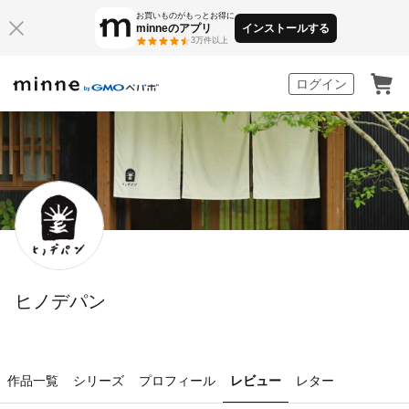
お買いものがもっとお得に
minneのアプリ
インストールする
3万件以上
minne by GMOペパボ
ログイン
ヒノデパン
作品一覧
シリーズ
プロフィール
レビュー
レター