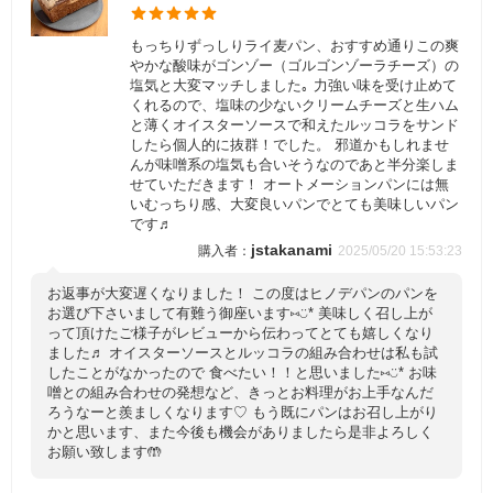
もっちりずっしりライ麦パン、おすすめ通りこの爽
やかな酸味がゴンゾー（ゴルゴンゾーラチーズ）の
塩気と大変マッチしました｡ 力強い味を受け止めて
くれるので、塩味の少ないクリームチーズと生ハム
と薄くオイスターソースで和えたルッコラをサンド
したら個人的に抜群！でした。 邪道かもしれませ
んが味噌系の塩気も合いそうなのであと半分楽しま
せていただきます！ オートメーションパンには無
いむっちり感、大変良いパンでとても美味しいパン
です♬
jstakanami
2025/05/20 15:53:23
お返事が大変遅くなりました！ この度はヒノデパンのパンを
お選び下さいまして有難う御座います⑅◡̈* 美味しく召し上が
って頂けたご様子がレビューから伝わってとても嬉しくなり
ました♬ オイスターソースとルッコラの組み合わせは私も試
したことがなかったので 食べたい！！と思いました⑅◡̈* お味
噌との組み合わせの発想など、きっとお料理がお上手なんだ
ろうなーと羨ましくなります♡ もう既にパンはお召し上がり
かと思います、また今後も機会がありましたら是非よろしく
お願い致します🤲