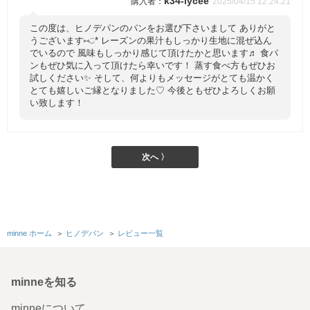
k34-lycee
2025/04/15 12:24:21
この度は、ヒノデパンのパンをお選び下さいまして ありがと
うございます⑅◡̈* レーズンの果汁もしっかり生地に混ぜ込ん
でいるので 風味もしっかり感じて頂けたかと思います♬ 食パ
ンもぜひ気に入って頂けたら幸いです！ 蒸す食べ方もぜひお
試しください✨ そして、何よりもメッセージがとても温かく
とても嬉しいご縁となりました♡ 今後ともぜひよろしくお願
い致します！
次へ 〉
minne ホーム
＞
ヒノデパン
＞
レビュー一覧
minneを知る
minneについて