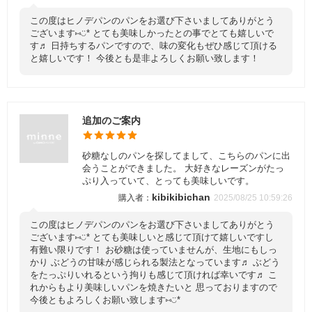
この度はヒノデパンのパンをお選び下さいましてありがとう
ございます⑅◡̈* とても美味しかったとの事でとても嬉しいで
す♬ 日持ちするパンですので、味の変化もぜひ感じて頂ける
と嬉しいです！ 今後とも是非よろしくお願い致します！
追加のご案内
砂糖なしのパンを探してまして、こちらのパンに出
会うことができました。 大好きなレーズンがたっ
ぷり入っていて、とっても美味しいです。
kibikibichan
2025/08/25 10:59:26
この度はヒノデパンのパンをお選び下さいましてありがとう
ございます⑅◡̈* とても美味しいと感じて頂けて嬉しいですし
有難い限りです！ お砂糖は使っていませんが、生地にもしっ
かり ぶどうの甘味が感じられる製法となっています♬ ぶどう
をたっぷりいれるという拘りも感じて頂ければ幸いです♬ こ
れからもより美味しいパンを焼きたいと 思っておりますので
今後ともよろしくお願い致します⑅◡̈*