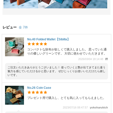
レビュー
全 7件
No.40 Folded Wallet【Sibilla】
コンパクトな財布が欲しくて購入しました。 思っていた通
りの優しいグリーンです。 大切に使わせていただきます。
2026/03/04 18:14:48
秤
ご注文いただきありがとうございました！ 使っていくと艶が出てきてまた違う
魅力を感じていただけるかと思います。 ぜひじっくりお使いいただけたら嬉し
いです。
No.26 Coin Case
プレゼント用で購入し、とても気に入ってもらえました。
2023/07/16 08:47:57
yokoharukich