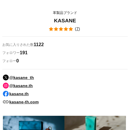
革製品ブランド
KASANE
(
7
)
1122
お気に入りされた数
191
フォロワー
0
フォロー
@kasane_th
@kasane.th
kasane.th
kasane-th.com