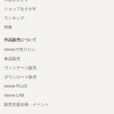
ショップをさがす
ランキング
革製品独特の香りと柔らかい手触り。色味は予想より深い
特集
グリーンでシンプルなアイテムを持ち歩く為に丁度良いデ
ザインで気に入りました。予定よりも早く届いたので嬉し
いです。迅速かつ丁寧な梱包有難うございました。
作品販売について
2023/03/28 20:05:17
ぽちょむ
minneで売りたい
No.26 Coin Case
食品販売
届きました☺️ とても気に入りました🥰 ありがとうございま
ヴィンテージ販売
した🙇
2021/12/17 17:43:59
kleebee
ダウンロード販売
レビュー頂きありがとうございます！ 気に入って頂けたようで嬉しいです😊
何かご要望あればまたいつでもお声がけ下さい！
minne PLUS
minne LAB
ahd-10様専用オーダー品
販売支援企画・イベント
ステキな作品と丁寧な対応で感激です！