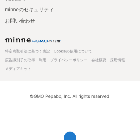
この度はご購入頂きありがとうございました！ 新生活に向けて使って頂けるな
んて嬉しい限りです！ ぜひKASANEの商品とともにたくさんの時間を重ねて頂
minneのセキュリティ
ければ幸いです！ 今後ともよろしくお願いします！
お問い合わせ
minne
特定商取引法に基づく表記
Cookieの使用について
広告識別子の取得・利用
プライバシーポリシー
会社概要
採用情報
メディアキット
©GMO Pepabo, Inc. All rights reserved.