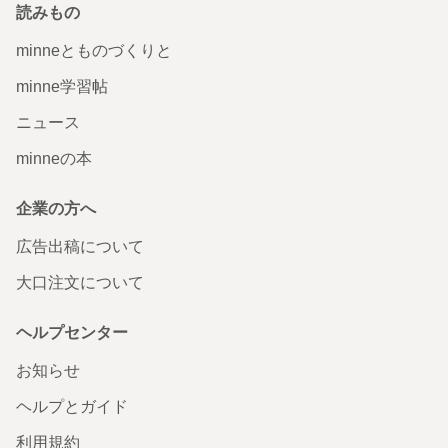
読みもの
2018/10/02 20:24:47
ahd-10
minneとものづくりと
この度はオーダー&レビュー頂きありがとうございます！ 今回のようなオーダ
ーのご相談もいつでも承っておりますので、いつでもご相談ください！
minne学習帖
No.03 PASS HOLDER〔本革パスケース〕
ニュース
届いた翌日から愛用しています。シンプルながらこだわり
minneの本
の感じられるデザインで、一目見て即注文させていただき
ました。手で持ったときのサイズ感もよいです。永く大事
に使わせていただきますね。ありがとうございました(^-^)
企業の方へ
2018/04/04 22:44:09
fragment
広告出稿について
そう言って頂けてとても嬉しい限りです！ 長いお時間をともに過ごして頂けれ
ば幸いです。そうすると、どんどん艶と深みが増して、今よりもっと愛着の湧
大口注文について
くものへと変わっていくかと思います！
ヘルプセンター
No.01 CARD CASE 〔本革カードケース〕
お知らせ
製品到着しました！迅速に対応していただきありがとうご
ざいました。4月からの新生活で使用するのがすごく楽しみ
ヘルプとガイド
です◎また利用させていただきます！！
2018/04/01 23:24:04
yrkymd
利用規約