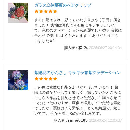
ガラス立体薔薇のヘアクリップ
すぐに配送され、思っていたよりはやく手元に届き
ました！ 実物は写真よりも更にキラキラしてい
て、色味のグラデーションも綺麗でした😊✨ 浴衣に
合わせて使用しようと思います！ ありがとうござ
いました🌷´-
松 み
2026/06/27 23:14:34
紫陽花のかんざし キラキラ青紫グラデーション
この度は素敵な作品をありがとうございます！ 紫
陽花の簪がどうしても欲しく、探していたところに
こちらの作品を拝見させていただき、ご購入させて
いただいたのですが、画像で拝見していた時も素敵
でしたが、実物はより素敵で、とても綺麗で、嬉し
いです。 今から着けるのが楽しみです。
rinne0103
2026/06/24 12:26:37