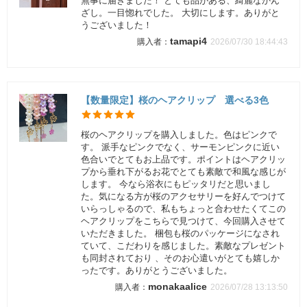
無事に届きました！ とても品がある、綺麗なかん
ざし。一目惚れでした。 大切にします。ありがと
うございました！
tamapi4
2026/07/30 18:44:43
【数量限定】桜のヘアクリップ 選べる3色
桜のヘアクリップを購入しました。色はピンクで
す。 派手なピンクでなく、サーモンピンクに近い
色合いでとてもお上品です。ポイントはヘアクリッ
プから垂れ下がるお花でとても素敵で和風な感じが
します。 今なら浴衣にもピッタリだと思いまし
た。気になる方が桜のアクセサリーを好んでつけて
いらっしゃるので、私もちょっと合わせたくてこの
ヘアクリップをこちらで見つけて、今回購入させて
いただきました。 梱包も桜のパッケージになされ
ていて、こだわりを感じました。素敵なプレゼント
も同封されており 、そのお心遣いがとても嬉しか
ったです。ありがとうございました。
monakaalice
2026/07/28 13:13:50