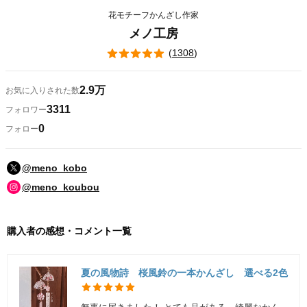
花モチーフかんざし作家
メノ工房
(
1308
)
2.9万
お気に入りされた数
3311
フォロワー
0
フォロー
@meno_kobo
@meno_koubou
購入者の感想・コメント一覧
夏の風物詩 桜風鈴の一本かんざし 選べる2色