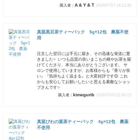
A & Y & T
2026/07/17 18:12:38
真菰黒豆茶ティーパック 5g×12包 農薬不使
用
注文した翌日には手元に届き、その迅速な発送に驚
きました✨ いつも品質の良いまこもの根やお茶を届
けてくださり、本当にありがとうございます。 サ
ロンで使用していますが、お客様からも『香りが良
い』『気持ちよく温まる』と大変好評です😊 これ
からも安心してお願いしたいと思える素敵なショッ
プさんです✨
kimegurib
2026/07/05 22:44:23
真菰びわの葉茶ティーパック 4g×12包 農薬
不使用