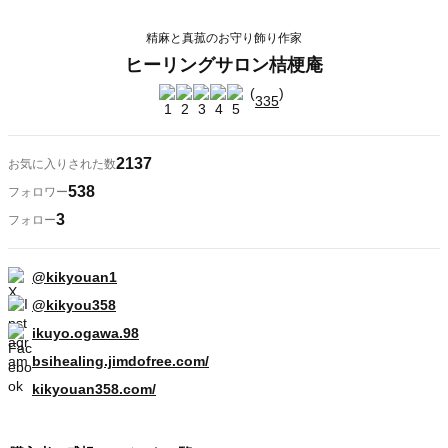
精麻と真菰のお守り飾り作家
ヒーリングサロン桔梗庵
(
)
335
2137
お気に入りされた数
538
フォロワー
3
フォロー
@kikyouan1
@kikyou358
ikuyo.ogawa.98
bsihealing.jimdofree.com/
kikyouan358.com/