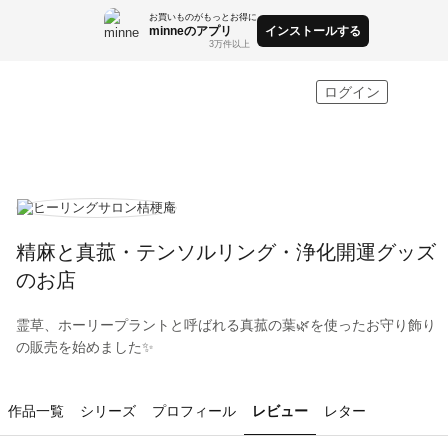
お買いものがもっとお得に
minneのアプリ
インストールする
3万件以上
minne by GMOペパボ
ログイン
精麻と真菰・テンソルリング・浄化開運グッズ
のお店
霊草、ホーリープラントと呼ばれる真菰の葉🌿を使ったお守り飾り
の販売を始めました✨
作品一覧
シリーズ
プロフィール
レビュー
レター