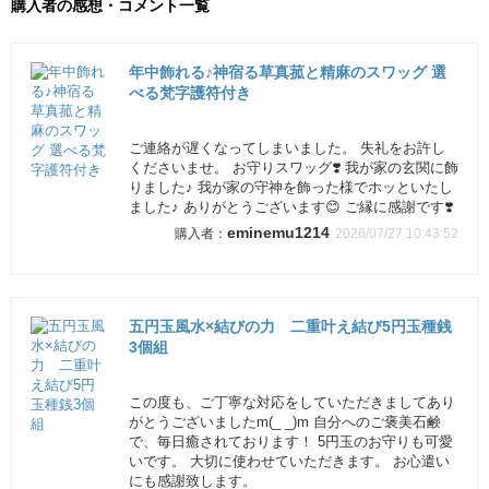
購入者の感想・コメント一覧
年中飾れる♪神宿る草真菰と精麻のスワッグ 選
べる梵字護符付き
ご連絡が遅くなってしまいました。 失礼をお許し
くださいませ。 お守りスワッグ❣️ 我が家の玄関に飾
りました♪ 我が家の守神を飾った様でホッといたし
ました♪ ありがとうございます😊 ご縁に感謝です❣️
eminemu1214
2026/07/27 10:43:52
五円玉風水×結びの力 二重叶え結び5円玉種銭
3個組
この度も、ご丁寧な対応をしていただきましてあり
がとうございましたm(_ _)m 自分へのご褒美石鹸
で、毎日癒されております！ 5円玉のお守りも可愛
いです。 大切に使わせていただきます。 お心遣い
にも感謝致します。