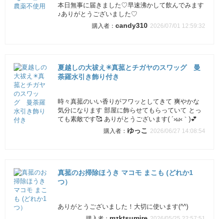
本日無事に届きました♡早速沸かして飲んでみます
♪ありがとうございました♡
candy310
2026/07/01 12:59:32
夏越しの大祓え✴️真菰とチガヤのスワッグ 曼
荼羅水引き飾り付き
時々真菰のいい香りがフワッとしてきて 爽やかな
気分になります 部屋に飾らせてもらっていて とっ
ても素敵です🥰 ありがとうございます( ´›ω‹｀)💕
ゆっこ
2026/06/27 14:08:54
真菰のお掃除ほうき マコモ まこも (どれか1
つ）
ありがとうございました！大切に使います(^^)
mzktsumire
2026/05/25 22:57:51