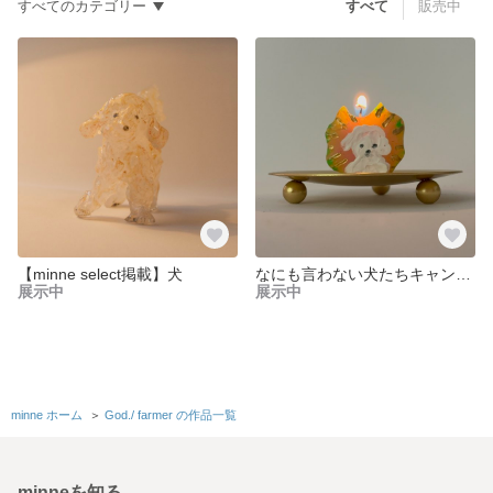
すべてのカテゴリー
すべて
販売中
【minne select掲載】犬
なにも言わない犬たちキャンドル 6匹
展示中
展示中
minne ホーム
＞
God./ farmer の作品一覧
minneを知る