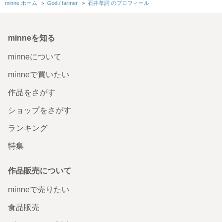
素敵な作品をありがとうございます ☘︎ ݁˖.ᐣ ˚⋆ 早速ディスプ
minne ホーム
＞
God./ farmer
＞
石井草詞 のプロフィール
レイさせていただいており、可愛らしい表情に癒されてお
ります。ありがとうございました m(__)m
2025/12/16 13:07:38
kh04___
minneを知る
kh04___さま こちらこそ、ありがとうございます。 癒されたというお言葉で
こちらが勝手に癒されてしまいました。 ぜひ、末長く愛でていただけましたら
minneについて
幸いです。 ご丁寧なお取引の上、レビューまでいただいて、本当にありがとう
ございます。 なにかございましたら、いつでもお気軽にお声掛けくださいま
minneで買いたい
せ。 少し気が早いですが、素敵な2026を。
作品をさがす
オーロラの中でまどろむアザラシの赤ちゃん
ショップをさがす
写真通りのとても愛らしいアザラシちゃんでした〜🦭 キラ
キラ可愛らしく、色合いや表情に癒されます。 陽の光に当
ランキング
たるとさらに綺麗で、一緒にお散歩したくなっちゃいまし
た！ 本当にかわいいです。大切にします。 すてきな作品を
特集
ありがとうございました！
2025/12/16 11:35:47
ぞの
作品販売について
ぞのさま ぜひ、アザラシちゃんに名前つけてあげてくださいね。 本当に嬉し
いレビュー、ありがとうございます。 黙々とひとりきりで作っているので、ぞ
minneで売りたい
のさまの言葉がじーんと響きました。 なにか不具合ありましたら、いつでもお
声がけくださいませ。 少し早いですが、素敵な2026を。
食品販売