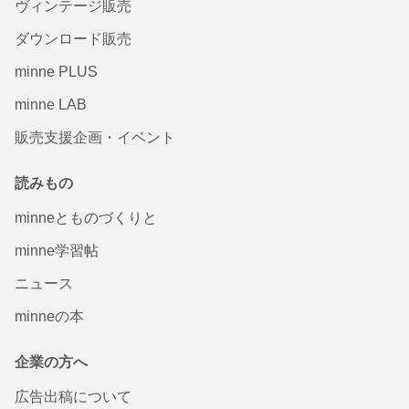
犬
ヴィンテージ販売
ダウンロード販売
届きました、ふんわり優しい色と顔がとても素敵です。プ
レゼントで渡すのが楽しみです。ありがとうございまし
た。
minne PLUS
2025/10/30 21:42:40
aas312
minne LAB
aas312さま レビューありがとうございます。 そのように言っていただけて嬉
しいです。 ご友人の方にも喜んでいただけますように。 またなにかございま
販売支援企画・イベント
したら、お声がけください。
読みもの
星におんぶされてる猫
minneとものづくりと
minne学習帖
ニュース
minneの本
企業の方へ
広告出稿について