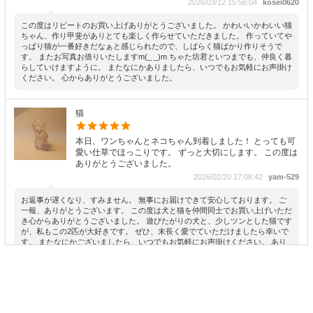
2026/03/12 15:56:04
kosei0620
この度はリピートのお買い上げありがとうございました。 かわいいかわいい猫
ちゃん、作り甲斐がありとても楽しく作らせていただきました。 作っていてや
っぱり猫が一番好きだなぁと感じられたので、しばらく猫ばかり作りそうで
す。 またお写真お借りいたしますm(_ _)m ちゃた坊君といつまでも、仲良く暮
らしていけますように。 またなにかありましたら、いつでもお気軽にお声掛け
ください。 心からありがとうございました。
猫
本日、ワンちゃんとネコちゃん到着しました！ とっても可
愛い仕草でほっこりです。 ずっと大切にします。 この度は
ありがとうございました。
2026/02/20 17:08:42
yam-529
お返事が遅くなり、すみません。 無事にお届けできて安心しております。 ご
一報、ありがとうございます。 この度は犬と猫を仲間同士でお買い上げいただ
き心からありがとうございました。 遊びたがりの犬と、少しツンとした猫です
が、私もこの2匹が大好きです。 ぜひ、末長く愛でていただけましたら幸いで
す。 またなにかございましたら、いつでもお気軽にお声掛けください。 あり
がとうございました。
犬