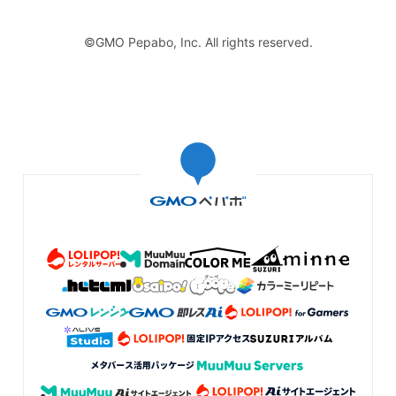
て、本当に嬉しい限りです。 この嬉しくて、心あたたまる気持ちが、また何か
いいものを作ろうと思えるモチベーションになります。 急に冬に近づきまし
た。 猫も冬毛になって、私たちもモコモコを着て、 また巡ってきたこの季節
©GMO Pepabo, Inc. All rights reserved.
を楽しみましょう。 なにかございましたら、いつでもお声がけください。 こ
の度は心からありがとうございました。