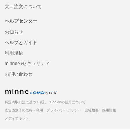
大口注文について
ヘルプセンター
お知らせ
ヘルプとガイド
利用規約
minneのセキュリティ
待った甲斐がありました。肌寒い日に、心がぽかぽかする
作品が届きました。 まるで、うちの子オーダーをしたかの
お問い合わせ
ような、うちの子そっくりなぐうたら茶トラちゃん。全身
を星さんに預けてます。おんぶしてる星さんの踏ん張り方
に、クスッとしてしまいます。色使いが優しい感じなの
は、クレヨンをお使いとのことなのでその効果でしょう
minne
か。とても和みます。 毎朝身支度をする場所に飾りまし
た。仕事に行く前に癒してくれそうです。 今回は、こんな
特定商取引法に基づく表記
Cookieの使用について
に素敵な作品を作っていただき、ありがとうございまし
た！
広告識別子の取得・利用
プライバシーポリシー
会社概要
採用情報
2025/10/22 15:52:26
kosei0620
メディアキット
見てみたいなと思っていた、噂の茶トラの子ですね。お写真ありがとうござい
ます。 本当によく似ています。かわいいです。 素敵な感想もお寄せくださっ