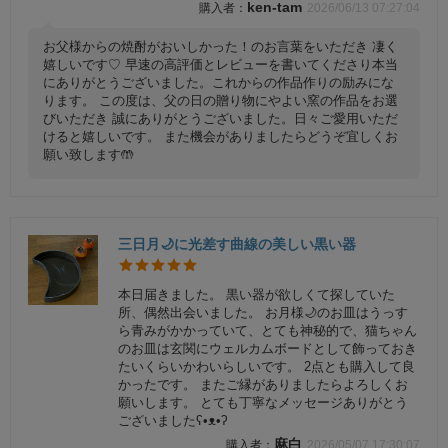
ken-tam
2026/06/13 07:27:04
お父様からの焼酎がおいしかった！のお言葉をいただき 凄く
嬉しいです♡ 早速の高評価とレビューを書いてくださり本当
にありがとうございました。これからの作品作りの励みにな
ります。 この度は、父の日の贈り物にやよい窯の作品をお選
びいただき 誠にありがとうございました。日々ご愛用いただ
けると嬉しいです。 また機会がありましたらどうぞ宜しくお
願い致します🤲
三日月🌙に光差す曲線の美しい黒い器
本日届きました。 黒い器が欲しくて探していた
所、偶然出会いました。 お月様🌙のお皿はうっす
ら青みがかかっていて、とても神秘的で、猫ちゃん
のお皿は玄関にウェルカムボードとして飾っておき
たいくらいかわいらしいです。 2点とも購入して良
かったです。 またご縁がありましたらよろしくお
願いします。 とても丁寧なメッセージありがとう
ございましたʕ•ᴥ•ʔ
麻白
2026/05/07 17:30:07