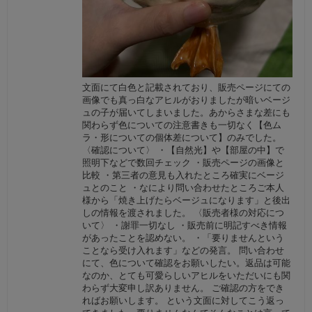
文面にて白色と記載されており、販売ページにての
画像でも真っ白なアヒルがおりましたが暗いベージ
ュの子が届いてしまいました。あからさまな差にも
関わらず色についての注意書きも一切なく【色ム
ラ・形についての個体差について】のみでした。
〈確認について〉 ・【自然光】や【部屋の中】で
照明下などで数回チェック ・販売ページの画像と
比較 ・第三者の意見も入れたところ確実にベージ
ュとのこと ・なにより問い合わせたところご本人
様から「焼き上げたらベージュになります」と後出
しの情報を渡されました。 〈販売者様の対応につ
いて〉 ・謝罪一切なし ・販売前に明記すべき情報
があったことを認めない。 ・「要りませんという
ことなら受け入れます」などの発言。 問い合わせ
にて、色について確認をお願いしたい。返品は可能
なのか、とても可愛らしいアヒルをいただいにも関
わらず大変申し訳ありません。 ご確認の方をでき
ればお願いします。 という文面に対してこう返っ