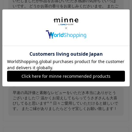
いたしましたが作品をお喜びいただき感謝の気持ちでいっぱ
いです。 どうかお茶の香りをお楽しみくださいませ。 またご
縁がありましたらどうぞ宜しくお願い致します。
桜色のハートのお皿にちょこんと座る可愛いう
さぎさんのお香立て
発送もとても早く写真通りでしたが、期待以上にと
ても可愛かったです！似たシリーズ（?）どれにす
るか悩みましたがカラーも模様もこちらにして大正
解、大満足です(*^^*)ありがとうございました!!!
paaaaashan
2025/12/12 23:15:02
早速の高評価と素敵なレビューをいただき本当にありがとう
ございました♡ 温かくお迎えしてもらってうさぎさんも大喜
びしてると思います^ ^ 日々ご愛用していただけると嬉しいで
す。 またご縁がありましたらどうぞ宜しくお願い致します！