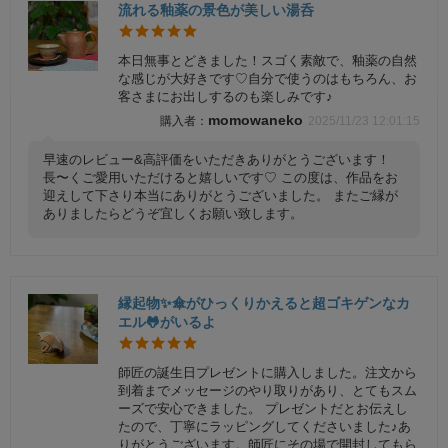
流れる釉薬の景色が美しい湯呑
本日無事とどきました！スゴく素敵で、釉薬の自然
な感じが大好きです♡自分で使うのはもちろん、お
客さまにお出しするのも楽しみです♪
momowaneko
2025/11/23 12:01:15
早速のレビュー&高評価をいただきありがとうございます！
長〜くご愛用いただけると嬉しいです♡ この度は、作品をお
迎えして下さり本当にありがとうございました。 またご縁が
ありましたらどうぞ宜しくお願い致します。
縁起物✨傘がひっくりかえると超ゴキゲンなカ
エル🐸がいるよ
師匠の誕生日プレゼントに購入しました。注文から
到着までメッセージのやり取りがあり、とてもスム
ーズで安心できました。 プレゼントだとお伝えし
たので、丁寧にラッピングしてくださいました♪あ
りがとうございます。師匠にその場で開封してもら