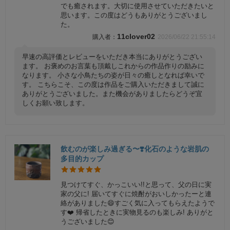
でも癒されます。大切に使用させていただきたいと
思います。この度はどうもありがとうございまし
た。
11clover02
2026/06/22 21:55:14
早速の高評価とレビューをいただき本当にありがとうござい
ます。 お褒めのお言葉も頂戴しこれからの作品作りの励みに
なります。 小さな小鳥たちの姿が日々の癒しとなれば幸いで
す。 こちらこそ、この度は作品をご購入いただきまして誠に
ありがとうございました。また機会がありましたらどうぞ宜
しくお願い致します。
飲むのが楽しみ過ぎる〜❣️化石のような岩肌の
多目的カップ
見つけてすぐ、かっこいい!!と思って、父の日に実
家の父に! 届いてすぐに焼酎がおいしかったーと連
絡がありました😄すごく気に入ってもらえたようで
す❤️ 帰省したときに実物見るのも楽しみ! ありがと
うございました😊