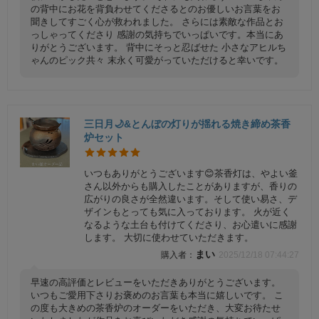
の背中にお花を背負わせてくださるとのお優しいお言葉をお
聞きしてすごく心が救われました。 さらには素敵な作品とお
っしゃってくださり 感謝の気持ちでいっぱいです。本当にあ
りがとうございます。 背中にそっと忍ばせた 小さなアヒルち
ゃんのピック共々 末永く可愛がっていただけると幸いです。
三日月🌙&とんぼの灯りが揺れる焼き締め茶香
炉セット
いつもありがとうございます😊茶香灯は、やよい釜
さん以外からも購入したことがありますが、香りの
広がりの良さが全然違います。そして使い易さ、デ
ザインもとっても気に入っております。 火が近く
なるような土台も付けてくださり、お心遣いに感謝
します。 大切に使わせていただきます。
まい
2025/12/18 07:44:27
早速の高評価とレビューをいただきありがとうございます。
いつもご愛用下さりお褒めのお言葉も本当に嬉しいです。 こ
の度も大きめの茶香炉のオーダーをいただき、大変お待たせ