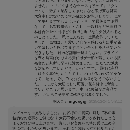
てきました。要りませんなんてそんなことは言って
ません。 ・「このようなケースは初めて」「クレ
ームなく数多く納品してきた」など不必要な発言。
大変申し訳ないのですが確認をお願いします。に対
して要りますでしょうか？ ・そして最後まで謝罪
なしで「お客様都合」とされ、手数料など私負担で
私は合計1500円ほどの負担し返品なら受け入れると
のことでした。 私はこんなに一生懸命作ってくだ
さった一点物は、可愛いと心から感じる方に手が届
いてほしいと感じてまずお問い合わせをさせていた
だきました。 けれど謝罪一度すらない。プライド
を守る発言ばかりする責任感が一部欠落している販
売者だと判断し早々に諦めました。 ただただ誠実
な対応をしていただきたかったです。 最後に商品
には全く罪がないことです。沢山の労力や時間をか
けて、配送までしていただきありがとうございまし
た。 しっかり大切にして可愛い花を背中に背負っ
ていただこうと思います。本当に素敵なご商品で
す。 だからこそ非常に残念なお取引でした。
ringoxgigi
2025/12/24 17:48:12
レビューを拝見致しました。 お客様のご質問に対して私の事
務的なお返事をご覧になり 大変不愉快な思いをされたこと心
よりお詫び申し上げます。 厳しいお言葉を真摯に受け止め今
後に生かしたいと思います。 それにも関わらずアヒルちゃん