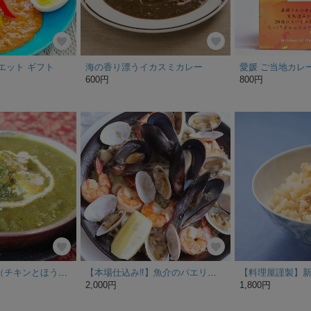
イエット ギフト
海の香り漂うイカスミカレー
600円
800円
チキンサグワラ（チキンとほうれん草のカレー）halal
【本場仕込み‼︎】魚介のパエリヤ【30分で急速冷凍 温めるだけ】
2,000円
1,800円