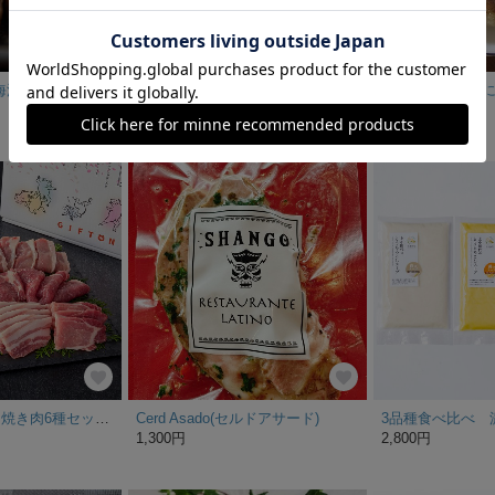
【送料無料】玄海漬の佐賀牛大吟醸粕漬詰合せ（父の日、ホワイトデー・御中元・御歳暮・内祝い・ギフト・贈答品）
【鉄分豊富・ほうれん草餃子】【生・冷凍】無添加・皮から手作り、栄養たっぷりほうれん草+ヘルシー鶏胸肉，野菜嫌い集まれ♪
880円
2,100円
岩手県産 四元豚 焼き肉6種セット 合計1.65kg GIFTON(ぎふとん)
Cerd Asado(セルドアサード)
1,300円
2,800円