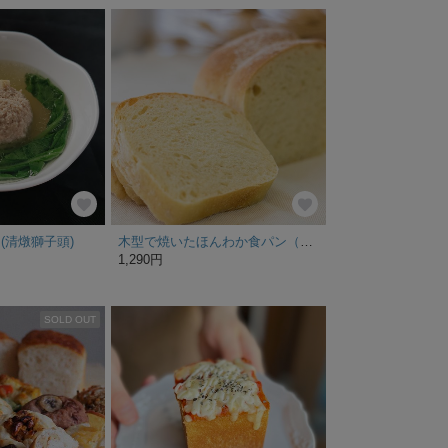
(清燉獅子頭)
木型で焼いたほんわか食パン（L）【自家培養天然酵母のパン】
1,290円
SOLD OUT