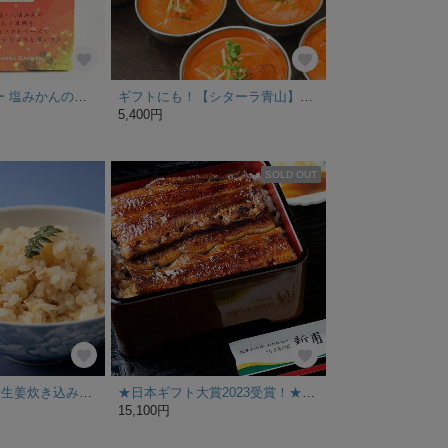
愛媛 ご当地カレー 塩みかんの鯛カレー 200g
ギフトにも！【シターラ青山】定番人気カレー2種とビリヤニ＆ナーンのマハラジャセット（冷凍クール便お届け）
5,400円
SOLD OUT
【料理屋謹製】新生姜炊き込みご飯（二合分）
★日本ギフト大賞2023受賞！★うなぎ専門店のこだわり蒲焼 蒲焼詰合せ KL2UD2
15,100円