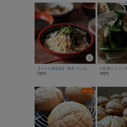
【メール便発送】 奄美 けいはん【島じゅーりシリーズ】島んちゅのソウルフード鶏飯（同一商品3点までメール便発送）
小松菜とエリン
730円
700円
残り1点