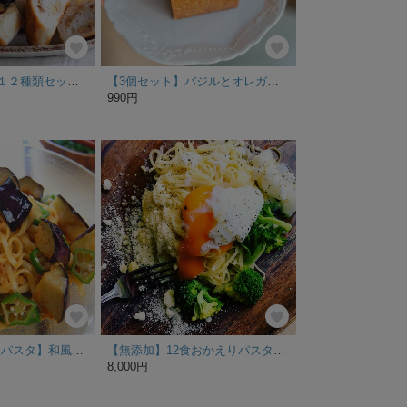
国産米粉100％！１２種類セット お米のクッキープレゼント付き！
【3個セット】バジルとオレガノのトマトソース&チーズキューブトースト
990円
【夏限定・冷製生パスタ】和風ガーリックだれ＆なすマリネ・おくら １人前
【無添加】12食おかえりパスタSet～ご自宅用簡易包装～
8,000円