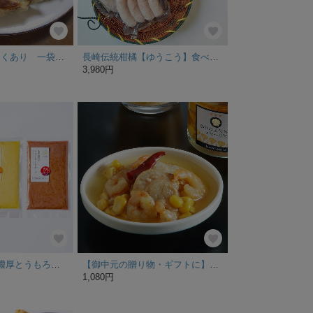
冷凍餃子 にんにくあり 一袋18個入り×3袋
長崎伝統柑橘【ゆうこう】食べ比べセット
3,980円
3品種食べ比べ 濃厚とうもろこしスープセット
【御中元の贈り物・ギフトに】ホタテとエビのアヒージョ80ｇ
1,080円