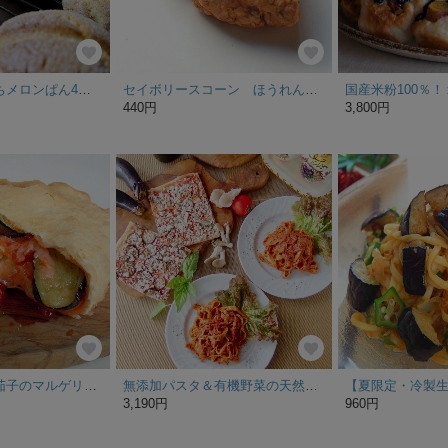
＜定番＞もちもちメロンぱん4個入
セイボリースコーン ほうれん草とチーズのオートミール トマト風味
440円
3,800円
フライドピザ 茄子のマルゲリータ
無添加パスタ＆有機野菜の天然酵母ピザセット＜２食/２枚＞｜夏ギフト・お中元・お取り寄せ・手作り
3,190円
960円