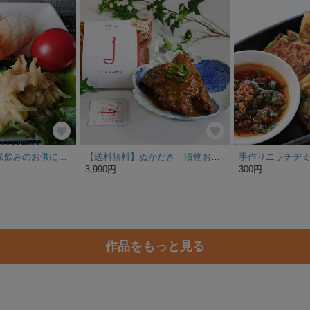
［わさび漬け］家飲みのお供に♪パンチのある辛味☆手作り わさび漬け 100g
【送料無料】ぬかだき 漬物おまかセットG-1
手作りニラチヂ
3,990円
300円
作品をもっと見る