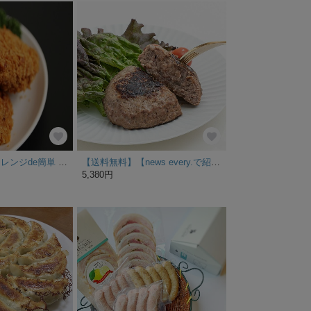
「家計応援価格」レンジde簡単 近江牛コロッケ 5個
【送料無料】【news every.で紹介】鳥益 牛肉100％ ハンバーグ (焦げ目付)150g×10パック 鶏屋だけど牛肉が好きで作った焼き鳥屋の牛肉100％本格派ハンバーグ【温めるだけ】【冷凍】
5,380円