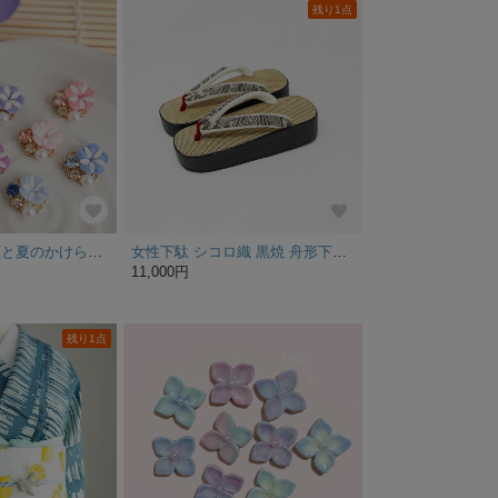
残り1点
【特集掲載】朝顔と夏のかけらピアス ∗つまみ細工∗
女性下駄 シコロ織 黒焼 舟形下駄 松煙染花緒 サイズ： M寸
11,000円
残り1点