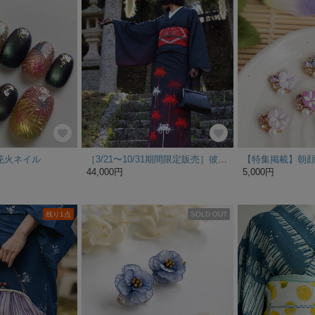
花火ネイル
［3/21〜10/31期間限定販売］彼岸花浴衣赤（受注製作商品）
44,000円
5,000円
残り1点
SOLD OUT