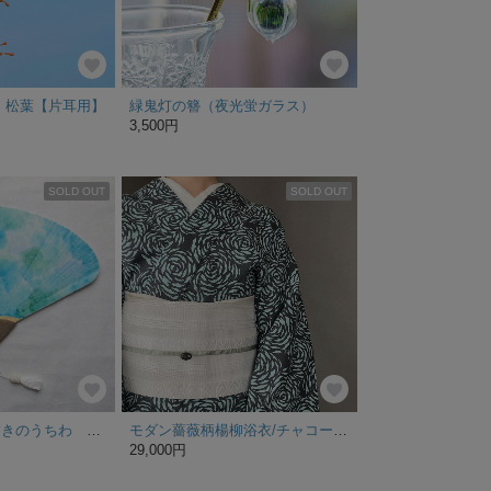
 松葉【片耳用】
緑鬼灯の簪（夜光蛍ガラス）
3,500円
SOLD OUT
SOLD OUT
【特集掲載】手描きのうちわ 夏の緑
モダン薔薇柄楊柳浴衣/チャコールグレー×ミントグリーン
29,000円