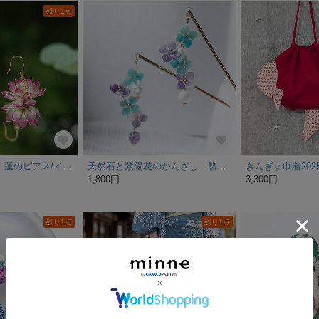
残り1点
【７月誕生月花】蓮のピアス/イヤリング/ノンホールピアス 睡蓮
天然石と紫陽花のかんざし 簪 髪飾り ヘアアクセサリー アメジスト OR シャコ貝
きんぎょ巾着2025 
1,800円
3,300円
残り1点
残り1点