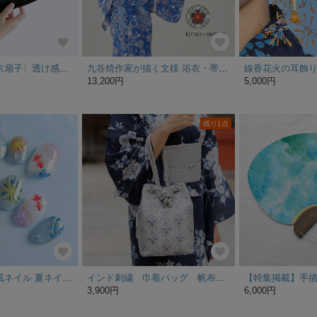
【特集掲載】〈京扇子〉透け感が上品な すずらん柄の布扇子
九谷焼作家が描く文様 浴衣・帯セット 夢見紋【KUTANI×KIMONO】
線香花火の耳飾り
13,200円
5,000円
残り1点
金魚と花火の涼風ネイル 夏ネイル ネイルチップ 花火 金魚 祭り
インド刺繍 巾着バッグ 帆布 ハトメ ツイストコード マグネットボタン スパンコール ２way ショルダー ハンドバッグ 誕生日 自分へのご褒美 プレゼント 贈りもの 上品 キラキラ 花 着物 浴衣
3,900円
6,000円