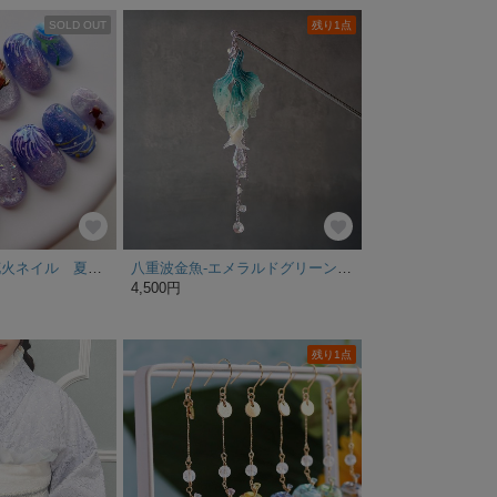
SOLD OUT
残り1点
夏祭りネイル 花火ネイル 夏ネイル マグネットネイル ヨーヨーネイル あさがおネイル 金魚ネイル ※サイズオーダー品
八重波金魚-エメラルドグリーン-の揺れるかんざし【夏祭り・縁日・花火大会・浴衣】
4,500円
残り1点