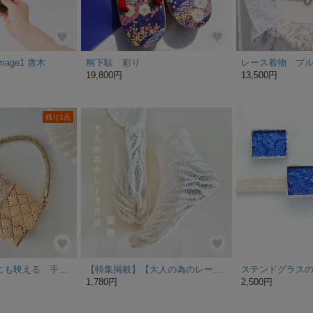
mage1 唐木
桐下駄 彩り
レース着物 ブ
19,800円
13,500円
残り1点
和装にもドレスにも映える 手編みラタン風インド刺繍クラッチバッグお好きなストラップ選択できます
【特集掲載】【大人の為のレース足袋】夏用・夏着物・浴衣に◎・葉脈・ストレッチ・アイボリー・23〜24cm
1,780円
2,500円