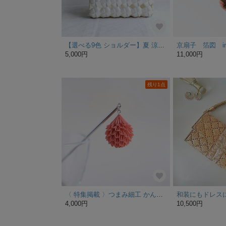
【選べる9色 ショルダー】夏 涼やか 大人カゴバッグ S 白 white 竹ハンドル フォーマル 着物 浴衣 袴にも素敵 ギフト
京扇子 箔図 i
5,000円
11,000円
残り1点
〈 特集掲載 〉つまみ細工 かんざし「花しずくの１本かんざし」【コーラルピンク】１本挿し簪 １本軸
4,000円
10,500円