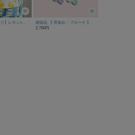
【特集掲載・芯入り】レモン×ストライプ★半幅帯 ミントグリーン 浴衣 普段着物 綿100%
紫陽花 【 帯留め ･ ブローチ 】
2,700円