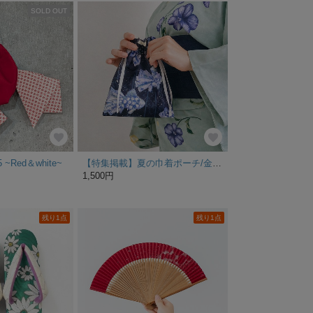
SOLD OUT
~Red＆white~
【特集掲載】夏の巾着ポーチ/金魚/紺
1,500円
残り1点
残り1点