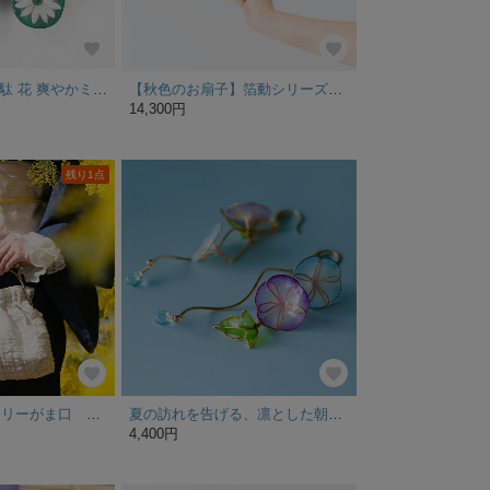
L 背の高くなる下駄 花 爽やかミント反小町
【秋色のお扇子】箔動シリーズ「粉箔」臙脂(えんじ) 短地 女性用サイズ ※袋付き
14,300円
残り1点
リバーシブルベンリーがま口 【タータンギンガムチェック】
夏の訪れを告げる、凛とした朝顔のピアス（ディップアート）
4,400円