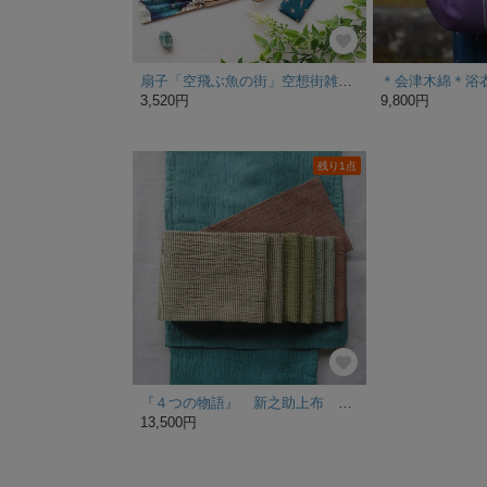
扇子「空飛ぶ魚の街」空想街雑貨店オリジナル扇子
3,520円
9,800円
残り1点
『４つの物語』 新之助上布 半幅帯 セージグリーン☆送料無料☆
13,500円