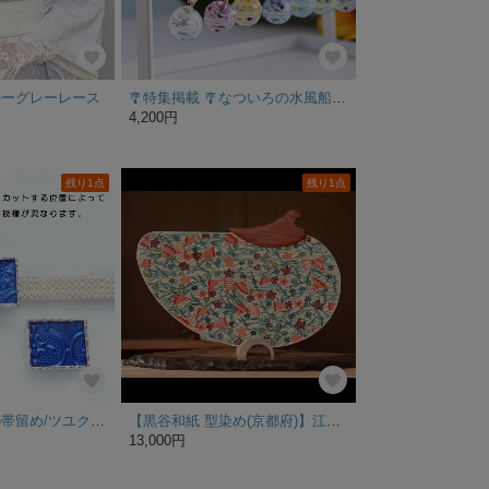
ルーグレーレース
‎🎐特集掲載 🎐なついろの水風船ピアス (金具変更可) 夏 祭 気分を耳元へ
4,200円
残り1点
残り1点
ステンドグラスの帯留め/ツユクサ色・型ガラス（フローラガラス）（三分紐金具に変更可）
【黒谷和紙 型染め(京都府)】江戸仕立て都うちわ千鳥型(千鳥うちわ) 伝統工芸品 父の日 団扇 民藝品 プレゼント
13,000円