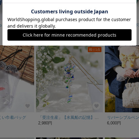
p
バンブーリングのかごバッグ/エコアンダリヤ/手編みバッグ/夏バッグ/カゴバッグ /お花/モチーフ編み/編み物/浴衣/お祭り
7,900円
24,000円
残り1点
くい巾着バッグ
「受注生産」【水風船の記憶】チェコビーズの揺れるかんざし｜涼やかな夏の色
2,980円
6,000円