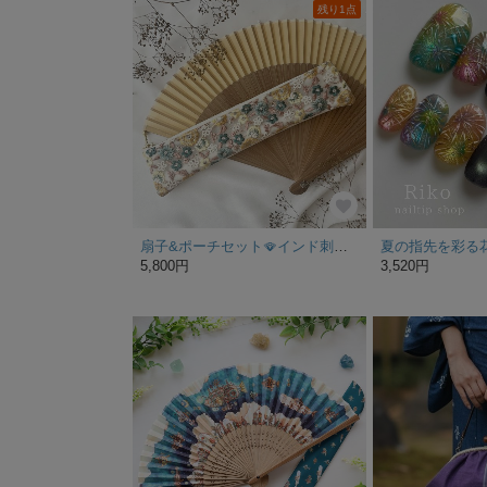
残り1点
扇子&ポーチセット🪭インド刺繍リボン
夏の指先を彩る
5,800円
3,520円