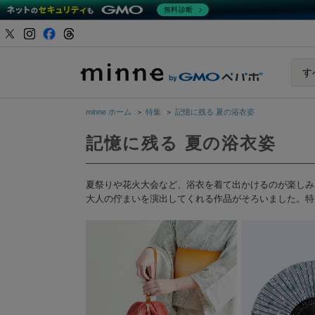
無料診断
minne b
す
minne ホーム
＞
特集
＞
記憶に残る 夏の浴衣姿
記憶に残る 夏の浴衣姿
夏祭りや花火大会など、浴衣を着て出かけるのが楽しみ
大人の佇まいを演出してくれる作品がそろいました。特