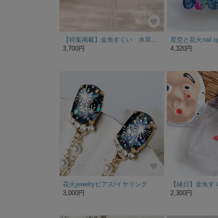
【特集掲載】金魚すくい 水草 浴衣 ピアス イヤリング
星空と花火nail ti
3,700円
4,320円
花火jewelryピアス/イヤリング
【縁日】金魚す
3,000円
2,300円