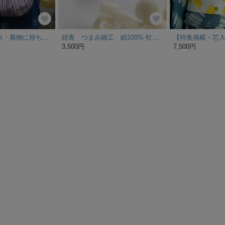
＊会津木綿＊浴衣・着物に持ちたいがま口ギャザーバッグ（パープル系）
紺青 つまみ細工 絹100% 牡丹モチーフ イヤリング変更できます
3,500円
7,500円