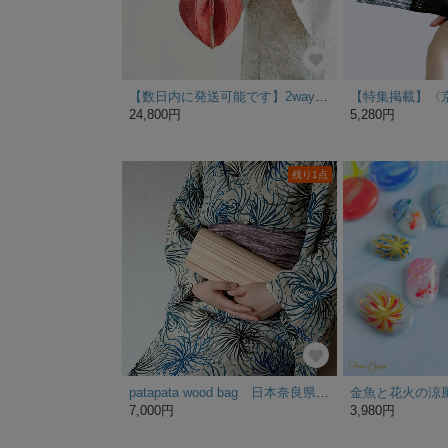
【数日内に発送可能です】2way仕様◆ 革仕立てのほおずき巾着《狐の嫁入り》
24,800円
5,280円
残り1点
patapata wood bag 日本奈良県/吉野ひのき
7,000円
3,980円