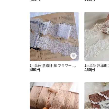
1m単位 超繊細 花 フラワー リバーレース ホワイト RL250415-H ハンドメイド 手芸 素材 材料 DIY
490円
460円