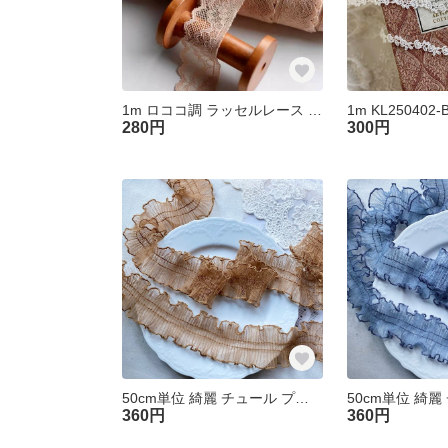
1m ロココ調 ラッセルレース ブレード モカ RSL250402-F1 ハンドメイド 手芸 素材 材料
280円
300円
50cm単位 綺麗 チュール プリーツフリルブレード キャメル BK250207-L3 ハンドメイド 手芸 素材 材料
360円
360円