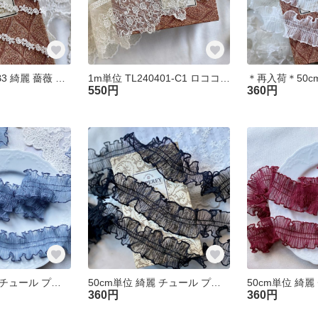
1m KL250402-B3 綺麗 薔薇 バラ 花 フラワー ケミカルレース ブレード 白 ハンドメイド 手芸 素材 材料
1m単位 TL240401-C1 ロココ調 美しい 花 フラワー 刺繍 チュールレース アイボリー ハンドメイド 手芸 素材
550円
360円
50cm単位 綺麗 チュール プリーツフリルブレード ブルー BK250206-L3 ハンドメイド 手芸 素材 材料
50cm単位 綺麗 チュール プリーツフリルブレード 黒 BK250205-P ハンドメイド 手芸 素材 材料
360円
360円