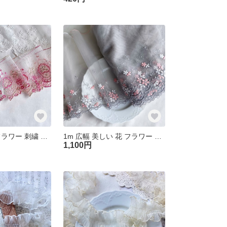
1m 美しい 花 フラワー 刺繍 チュールレース ピンク系 TL250502-K4 ハンドメイド 手芸 素材
1m 広幅 美しい 花 フラワー 刺繍 チュールレース グレー系 TL250501-K4 ハンドメイド 手芸 素材
1,100円