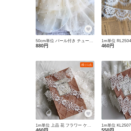
50cm単位 パール付き チュール フリルブレード ベージュ FL251201-L2 ハンドメイド 手芸 素材 材料
880円
460円
残り1点
1m単位 上品 花 フラワー ケミカルレース ブレード 白 KL250702-B2 ハンドメイド 手芸 素材 材料
460円
550円