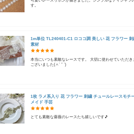
可愛いレースリボンが届きました。シンプルなティシャツ
す。
1m単位 TL240401-C1 ロココ調 美しい 花 フラワ
素材
本当にいつも素敵なレースです。 大切に使わせていただき
ございました(ㅅ´ ˘ `)
1枚 ラメ系入り 花 フラワー 刺繍 チュールレースモチーフ
メイド 手芸
とても素敵な薔薇のレースたち嬉しいです🎵