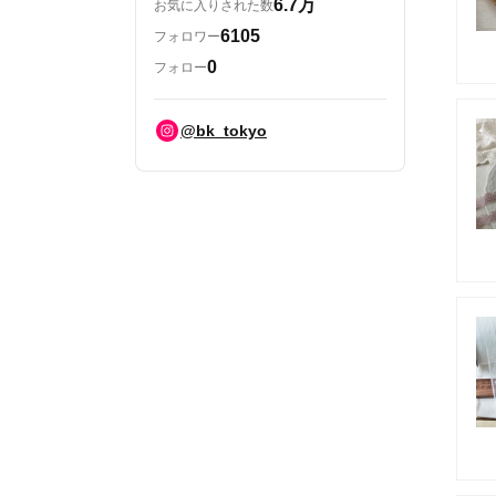
6.7万
お気に入りされた数
6105
フォロワー
0
フォロー
@bk_tokyo