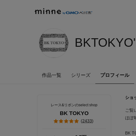
minne by GMOペパボ
BKTOKYO'
作品一覧
シリーズ
プロフィール
ショ
レース&リボンのselect shop
ご覧
BK TOKYO
ほぼ
(
2433
)
BK