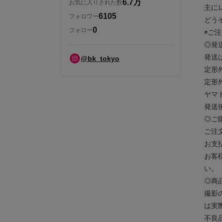
6.7万
お気に入りされた数
主に
6105
フォロワー
どう
0
フォロー
◉ご
◎発
発送
@bk_tokyo
定形
定形
ヤマ
発送
◎ご
ご注
お支
お客
い。
◎商
撮影
は実
不良