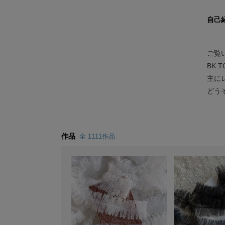
自己
ご覧
BK
主に
どう
作品
全 1111作品