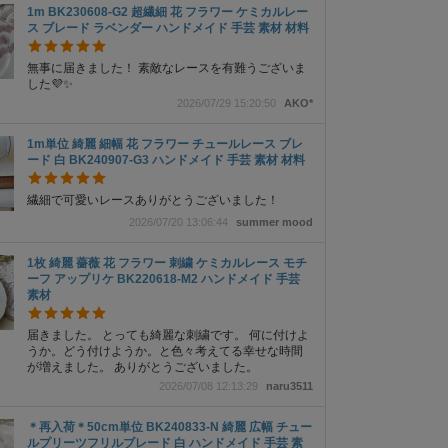
1m BK230608-G2 超繊細 花 フラワー ケミカルレー
ス ブレード ラベンダー ハンドメイド 手芸 素材 材料
無事に届きました！ 素敵なレースを有難うございま
した💜✨
2026/07/29 15:20:50
AKO*
1m単位 綺麗 細幅 花 フラワー チュールレース ブレ
ード 白 BK240907-G3 ハンドメイド 手芸 素材 材料
繊細で可愛いレースありがとうございました！
2026/07/20 13:06:44
summer mood
1枚 綺麗 薔薇 花 フラワー 刺繍 ケミカルレース モチ
ーフ アップリケ BK220618-M2 ハンドメイド 手芸
素材
届きました。 とっても綺麗な刺繍です。 何に付けよ
うか。どう付けようか。と色々考えてる幸せな時間
が増えました。 ありがとうございました。
2026/07/08 12:13:29
naru3511
＊再入荷＊50cm単位 BK240833-N 綺麗 広幅 チュー
ルプリーツフリルブレード 白 ハンドメイド 手芸 素