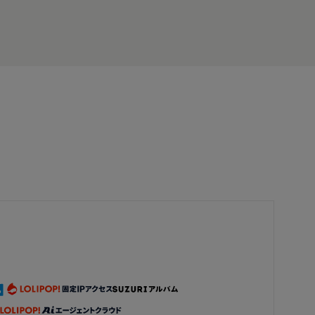
ーフ アップリケ グリーン系BK240903-M2 ハンドメ
イド 手芸
ト
とても素敵な薔薇のレースたち嬉しいです🎵
2026/06/23 13:57:46
ローズ
1m 可愛い 2枚仕立て オーガンジーフリル ゴムブレ
ード 白 BK220702-A0 ハンドメイド 手芸 素材 材料
DIY
無事にお品を受け取らせていただきました。この度
は、ありがとうございます。
2026/06/15 23:11:56
こねこ。
＊再入荷＊50cm単位 BK240833-N 綺麗 広幅 チュー
ルプリーツフリルブレード 白 ハンドメイド 手芸 素
材
商品、無事に受け取りました。 今回もありがとうご
ざいました😊 また、購入したいと思います。
2026/06/15 18:45:49
jupima218