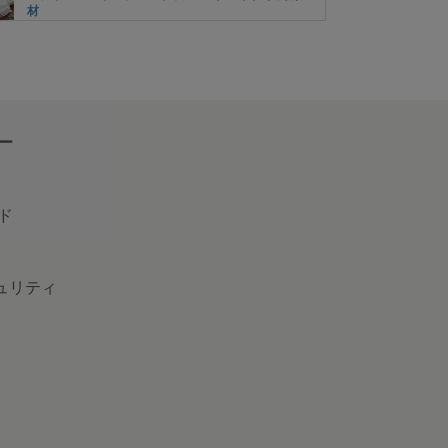
材
とても素敵な資材をありがとうございました✨ また
ぜひ購入させていただきたいです！
2026/06/26 17:29:57
こしらえやさん
＊再入荷＊綺麗 小さい お花 ケミカルレース ブレー
ー
ド 白 BK1709120 ハンドメイド 手芸 素材 材料
可愛いレースリボンが届きました。シンプルなティ
シャツのアクセントにつけてみたいと思って楽しみ
ド
たいです。
2026/06/26 16:52:14
0612jinkun
1m単位 TL240401-C1 ロココ調 美しい 花 フラワー
キュリティ
刺繍 チュールレース アイボリー ハンドメイド 手芸
素材
本当にいつも素敵なレースです。 大切に使わせてい
ただきます♡ お早い対応にも感謝しています。 あり
がとうございました(ㅅ´ ˘ `)
2026/06/23 16:35:34
Aliceの部屋
1枚 ラメ系入り 花 フラワー 刺繍 チュールレースモチ