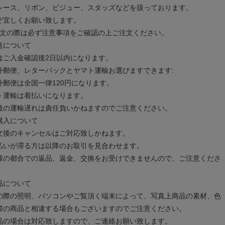
レース、リボン、ビジュー、スタッズなどを扱っております。
ぞ宜しくお願い致します。
注文の際は必ず注意事項をご確認の上ご注文ください。
送について
はご入金確認後2日以内になります。
外郵便、レターパックとヤマト運輸お選びますできます:
外郵便は全国一律120円になります。
ト運輸は着払いになります。
後の運輸遅れは責任負いかねますのでご注意ください。
購入について
文後のキャンセルはご対応致しかねます。
払いが滞る方は以降のお取引を見合わせます。
様の都合での返品、返金、交換をお受けできませんので、ご注意くださ
品について
の際の照明、パソコンやご覧頂く端末によって、写真上商品の素材、色
際の商品と相違する場合もございますのでご注意ください。
品の場合は対応致しますので、ご連絡お願い致します。