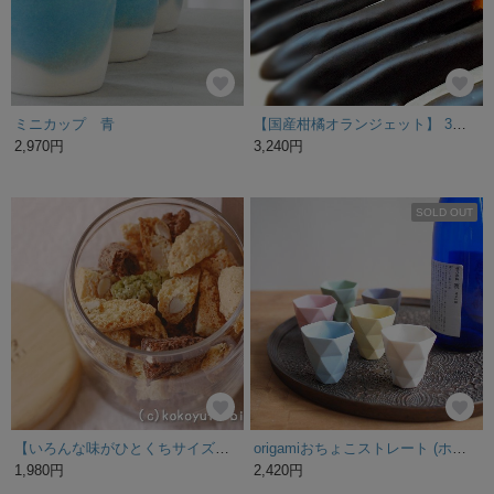
ミニカップ 青
【国産柑橘オランジェット】 3個セット 〜無農薬減農薬規格外柑橘スイーツ〜
2,970円
3,240円
SOLD OUT
【いろんな味がひとくちサイズで楽しめる】ちびすこってぃ(ガラスボトル入り)
origamiおちょこストレート (ホワイト)
1,980円
2,420円