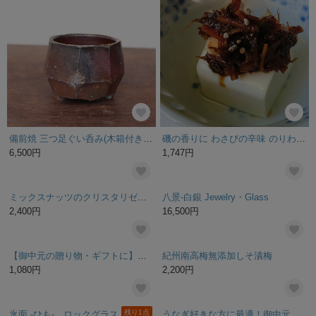
備前焼 三つ足ぐい呑み(木箱付き) gi-069
磯の香りに わさびの辛味 のりわさび 200g
6,500円
1,747円