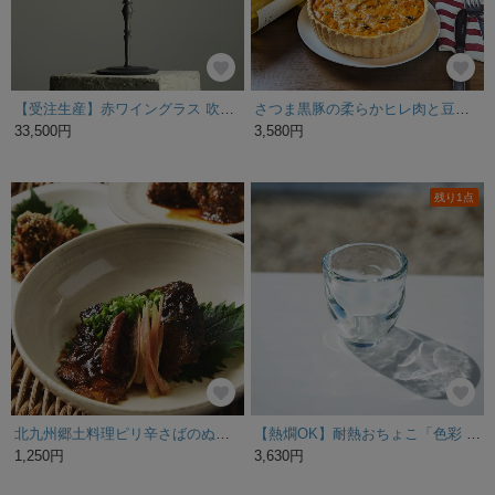
【受注生産】赤ワイングラス 吹き硝子 750ml (１脚) 信州木-黒染め（鉄媒染）
さつま黒豚の柔らかヒレ肉と豆のキッシュ カスレ風 18㎝ホール（3～4人前）
33,500円
3,580円
残り1点
北九州郷土料理ピリ辛さばのぬかだき（ぬかみそだき じんだ煮）ピリ辛 二切れ
【熱燗OK】耐熱おちょこ「色彩 - shikisai -」紺碧色
1,250円
3,630円