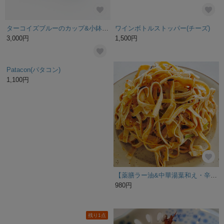
ターコイズブルーのカップ&小鉢セット
ワインボトルストッパー(チーズ)
3,000円
1,500円
Patacon(パタコン)
【薬膳ラー油&中華湯葉和え・辛口】（辣拌豆腐皮）湿度の高い梅雨、暑い夏を乗り越えるのに欠かせないスタミナおつまみ！タンパク質たっぷり中華湯葉&自家製薬膳ラー油が最高♪
1,100円
980円
残り1点