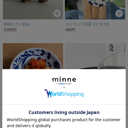
徳利とぐい呑み
ストリング日高【ヒダカ】
3,000円
680円
フルーティーなカクテギ
SAI（差異）：ぐい呑 お猪口 日本酒 冷酒 錫 すず 父の日
530円
6,600円