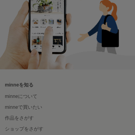
顔まわり華やぐ 万能フープピアス
うちの子のために 猫の首輪とおも
ちゃ
猫と囲む食卓 お菓子とうつわ
いつでもそばに 猫のぬいぐるみと
置物
特集一覧へ