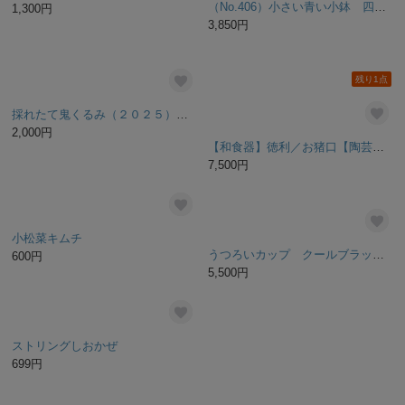
氷面 -ひも- ロックグラス 11
うなぎ好きな方に最適！御中元ギフト 与八鰻しぐれ煮、辛口鰻しぐれ煮、うな勢鰻しぐれ煮３種類入り
5,000円
4,500円
残り1点