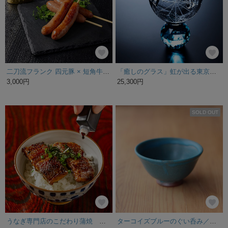
二刀流フランク 四元豚 × 短角牛 【リニューアル！】2パックセット
「癒しのグラス」虹が出る東京切子 千代紙 エメラルド
3,000円
25,300円
SOLD OUT
うなぎ専門店のこだわり蒲焼 うな丼三人前セット 【自宅使い専用・簡易保冷袋にてお届け】 ZUD3
ターコイズブルーのぐい呑み／煎茶・中国茶・小鉢にも 青 ブルーグリーン 酒器 茶器