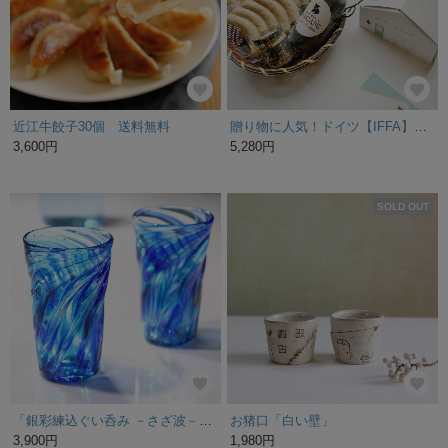
近江牛餃子30個 送料無料
贈り物に人気！ドイツ【IFFA】金メダルセット
3,600円
5,280円
SOLD OUT
「銀彩練込ぐい呑み －さざ波－」和モダン 上品 藍 青 ブルー 瀬戸内 銀箔 煌めき
お猪口「白い壁」
3,900円
1,980円