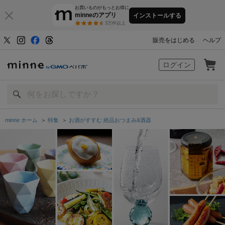
お買いものがもっとお得に
minneのアプリ
インストールする
3万件以上
販売をはじめる
ヘルプ
minne by GMOペパボ
ログイン
minne ホーム
＞
特集
＞
お酒がすすむ 絶品おつまみ&酒器