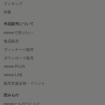
いつでもどこでも楽しめる。
minneのアプリを無料ダウンロード
App Store からダウンロード
Google P