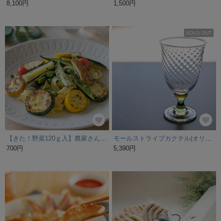
8,100円
1,500円
SOLD OUT
【きた！野菜120ｇ入】農家さんのペペロンチーノ ソース
モールストライプカクテル(オリーブ)
700円
5,390円