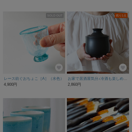
SOLD OUT
残り1点
レース紡ぐおちょこ［A］（水色）
お家で居酒屋気分♪冷酒も楽しめる 日本酒1合！【3分で熱燗が楽しめる】伊藤さんご家族のつくる酒燗器・黒・単品
4,900円
2,860円