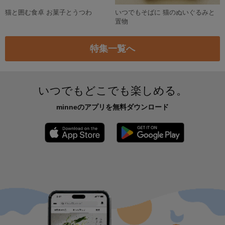
採れたて鬼くるみ（２０２５）１４０個（普通サイズ）
2,000円
【和食器】徳利／お猪口【陶芸作品】【プレゼント】【お祝い】【ハンドメイド】【母の日】【父の日】【酒】
7,500円
小松菜キムチ
うつろいカップ クールブラック/黒摺 S
600円
5,500円
ストリングしおかぜ
699円
作品をもっと見る
新着特集