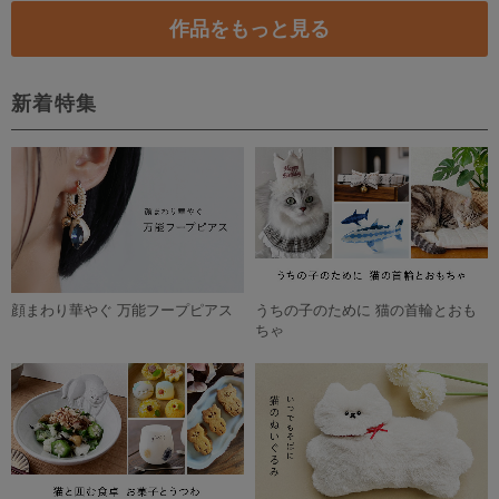
【11月-3月メール便発送】奄美大島産さとうきび使用ビーン・トゥー・バーチョコレート【植物油脂、乳化剤、保存料不使用】
1.5合丸徳利 ブルー シリーズmore(送料込み)
2,200円
8,500円
いおカツ "無添加" 特上さつま揚げ 彩りシリーズ
燻製えだまめ 100g×３パック
4,839円
690円
残り1点
ウズベキスタンの街並みの色 ぐい呑み『Xiva Blue（ヒヴァ・ブルー）』
ビール梅
3,800円
750円
残り1点
昔ながらの本物の味「さば寿司」
（No.406）小さい青い小鉢 四角2個セット
1,300円
3,850円
残り1点