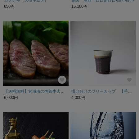
カクテキ（大根キムチ）
錫製 酒器 日日是好日-錫と硝子-
650円
15,180円
【送料無料】玄海漬の佐賀牛大吟醸粕漬詰合せ（父の日、ホワイトデー・御中元・御歳暮・内祝い・ギフト・贈答品）
掛け分けのフリーカップ 【手仕事 民藝 和 陶器】
6,000円
4,000円