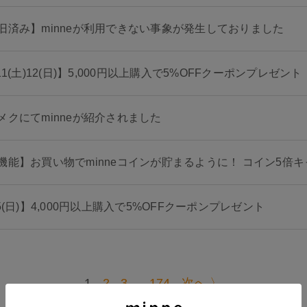
旧済み】minneが利用できない事象が発生しておりました
11(土)12(日)】5,000円以上購入で5%OFFクーポンプレゼント
メクにてminneが紹介されました
機能】お買い物でminneコインが貯まるように！ コイン5倍キ
/5(日)】4,000円以上購入で5%OFFクーポンプレゼント
1
2
3
...
174
次へ 〉