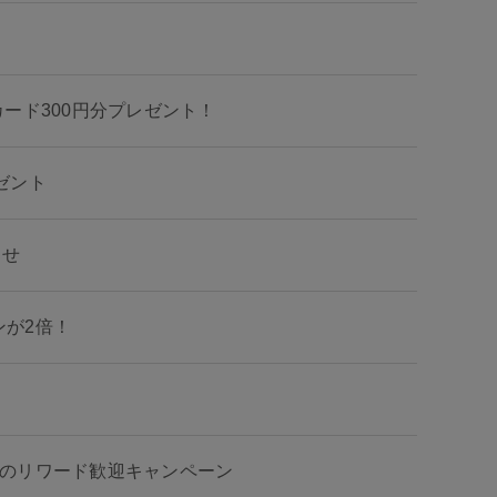
トカード300円分プレゼント！
レゼント
らせ
ンが2倍！
じめてのリワード歓迎キャンペーン