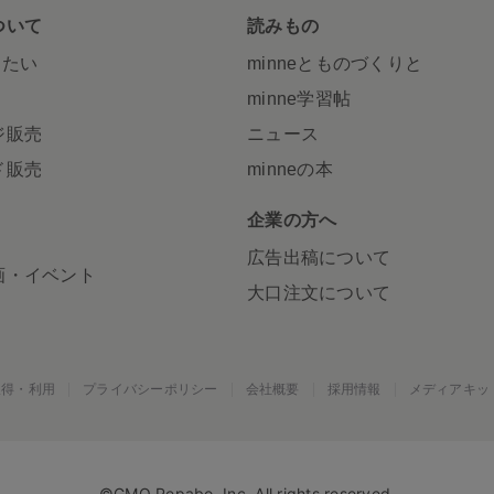
ついて
読みもの
りたい
minneとものづくりと
minne学習帖
ジ販売
ニュース
ド販売
minneの本
S
企業の方へ
広告出稿について
画・イベント
大口注文について
取得・利用
プライバシーポリシー
会社概要
採用情報
メディアキッ
©GMO Pepabo, Inc. All rights reserved.